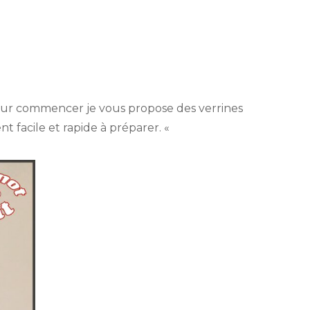
r
rrines
evettes,
 pour commencer je vous propose des verrines
vocat
nt facile et rapide à préparer. «
wi