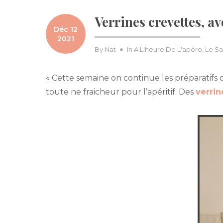
Verrines crevettes, av
Déc 12
2021
By
Nat
In
A L'heure De L'apéro
,
Le Sa
« Cette semaine on continue les préparatifs
toute ne fraicheur pour l’apéritif. Des
verrin