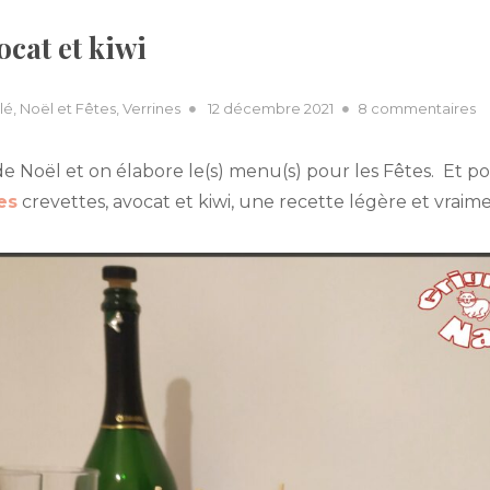
ocat et kiwi
Posted
su
lé
,
Noël et Fêtes
,
Verrines
12 décembre 2021
8 commentaires
on
Ve
cr
 de Noël et on élabore le(s) menu(s) pour les Fêtes. Et
a
es
crevettes, avocat et kiwi, une recette légère et vraime
et
ki