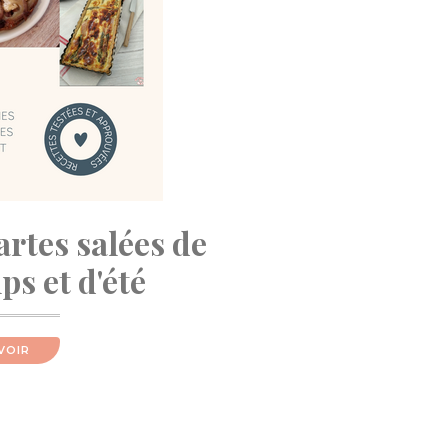
artes salées de
s et d'été
VOIR