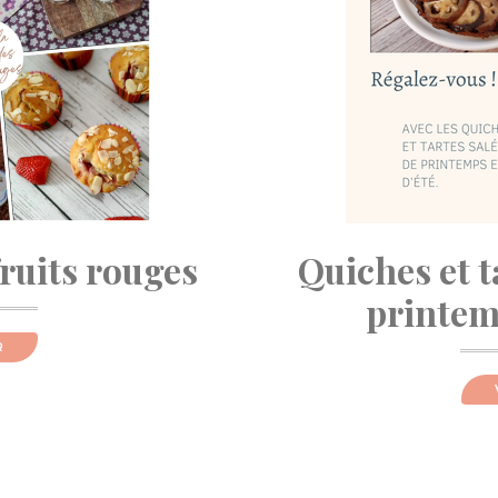
fruits rouges
Quiches et t
printemp
R