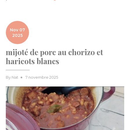
Nov 07
2025
mijoté de porc au chorizo et
haricots blancs
Posted
By
Nat
7 novembre 2025
on