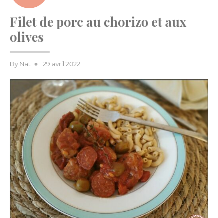
Filet de porc au chorizo et aux
olives
Posted
By
Nat
29 avril 2022
on