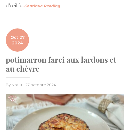
d’œil à
…Continue Reading
Oct 27
2024
potimarron farci aux lardons et
au chèvre
Posted
By
Nat
27 octobre 2024
on