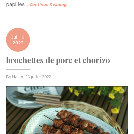
papilles.
…Continue Reading
Juil 10
2022
brochettes de porc et chorizo
Posted
By
Nat
10 juillet 2022
on