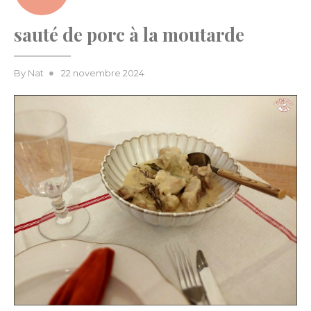
sauté de porc à la moutarde
Posted
By
Nat
22 novembre 2024
on