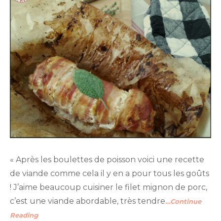
« Après les boulettes de poisson voici une recette
de viande comme cela il y en a pour tous les goûts
! J’aime beaucoup cuisiner le filet mignon de porc,
c’est une viande abordable, très tendre
…Continue
Reading