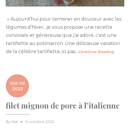
» Aujourd’hui pour terminer en douceur avec les
légumes d’hiver, je vous propose une recette
conviviale et généreuse que j’ai adoré, c’est une
tartiflette au potimarron. Une délicieuse variation
de la célèbre tartiflette, ici pas
…Continue Reading
Oct 09
2022
filet mignon de porc à l’italienne
Posted
By
Nat
9 octobre 2022
on