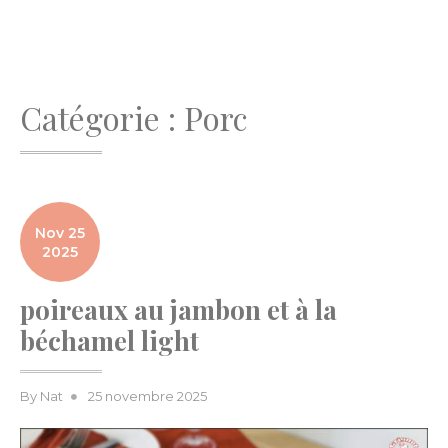
Catégorie :
Porc
Nov 25
2025
poireaux au jambon et à la
béchamel light
Posted
By
Nat
25 novembre 2025
on