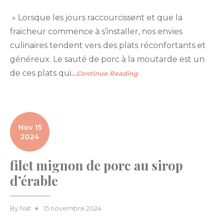
» Lorsque les jours raccourcissent et que la
fraicheur commence à s’installer, nos envies
culinaires tendent vers des plats réconfortants et
généreux. Le sauté de porc à la moutarde est un
de ces plats qui
…Continue Reading
Nov 15
2024
filet mignon de porc au sirop
d’érable
Posted
By
Nat
15 novembre 2024
on