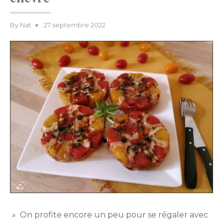
Posted
By
Nat
27 septembre 2022
on
» On profite encore un peu pour se régaler avec