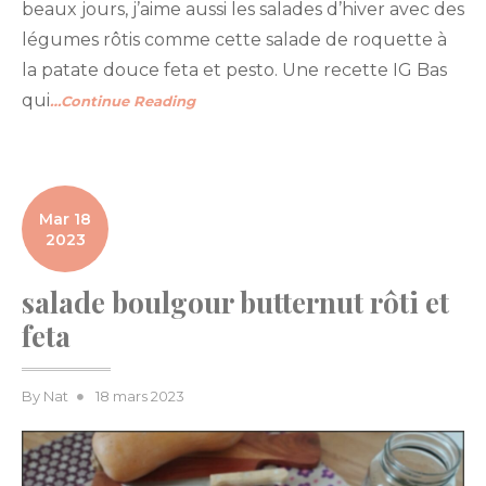
beaux jours, j’aime aussi les salades d’hiver avec des
légumes rôtis comme cette salade de roquette à
la patate douce feta et pesto. Une recette IG Bas
qui
…Continue Reading
Mar 18
2023
salade boulgour butternut rôti et
feta
Posted
By
Nat
18 mars 2023
on