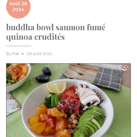
Août 28
2024
buddha bowl saumon fumé
quinoa crudités
Posted
By
Nat
28 août 2024
on