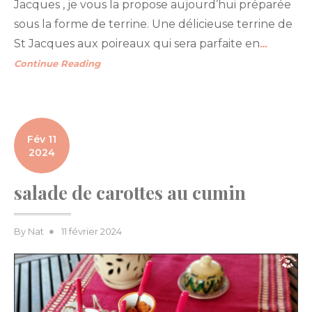
Jacques , je vous la propose aujourd’hui préparée
sous la forme de terrine. Une délicieuse terrine de
St Jacques aux poireaux qui sera parfaite en
…
Continue Reading
Fév 11
2024
salade de carottes au cumin
Posted
By
Nat
11 février 2024
on