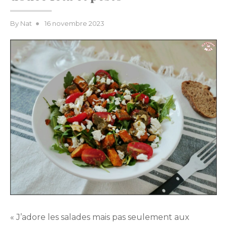
Posted
By
Nat
16 novembre 2023
on
« J’adore les salades mais pas seulement aux