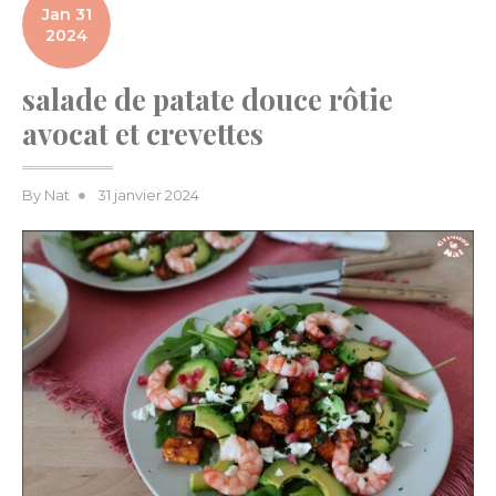
Jan 31
2024
salade de patate douce rôtie
avocat et crevettes
Posted
By
Nat
31 janvier 2024
on