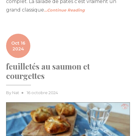
complet. La salade de pâtes c’est vraiment un
grand classique
…Continue Reading
Oct 16
2024
feuilletés au saumon et
courgettes
Posted
By
Nat
16 octobre 2024
on