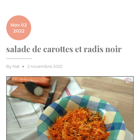
Nov 02
2022
salade de carottes et radis noir
Posted
By
Nat
2 novembre 2022
on