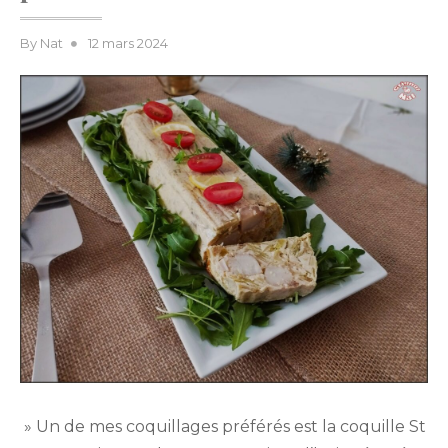
Posted
By
Nat
12 mars 2024
on
» Un de mes coquillages préférés est la coquille St