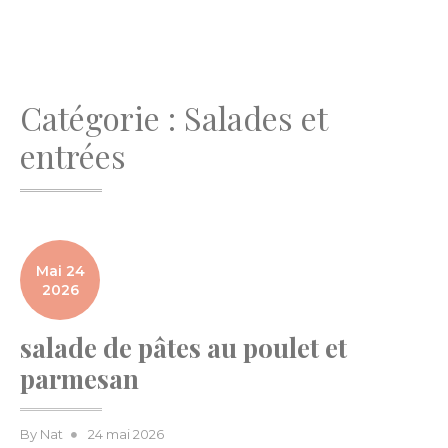
Catégorie :
Salades et
entrées
Mai 24
2026
salade de pâtes au poulet et
parmesan
Posted
By
Nat
24 mai 2026