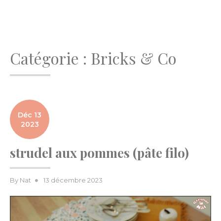
Catégorie :
Bricks & Co
Déc 13
2023
strudel aux pommes (pâte filo)
Posted
By
Nat
13 décembre 2023
on