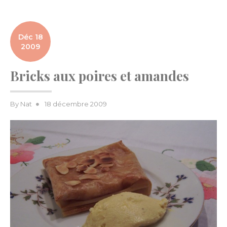
Déc 18
2009
Bricks aux poires et amandes
Posted
By
Nat
18 décembre 2009
on