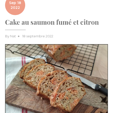
Sep 18
2022
Cake au saumon fumé et citron
Posted
By
Nat
18 septembre 2022
on