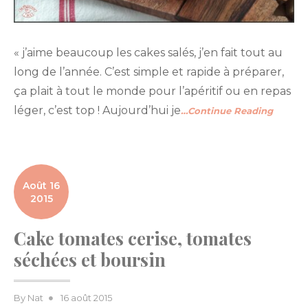
« j’aime beaucoup les cakes salés, j’en fait tout au
long de l’année. C’est simple et rapide à préparer,
ça plait à tout le monde pour l’apéritif ou en repas
léger, c’est top ! Aujourd’hui je
…Continue Reading
Août 16
2015
Cake tomates cerise, tomates
séchées et boursin
Posted
By
Nat
16 août 2015