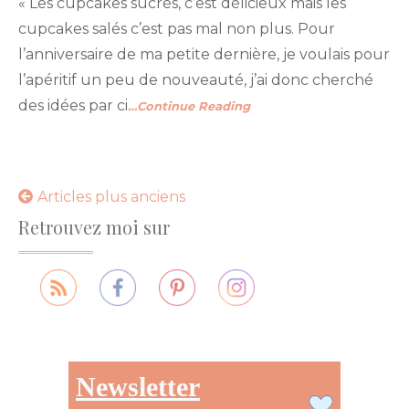
« Les cupcakes sucrés, c’est délicieux mais les
cupcakes salés c’est pas mal non plus. Pour
l’anniversaire de ma petite dernière, je voulais pour
l’apéritif un peu de nouveauté, j’ai donc cherché
des idées par ci
…Continue Reading
Navigation
Articles plus anciens
Retrouvez moi sur
des
articles
Newsletter