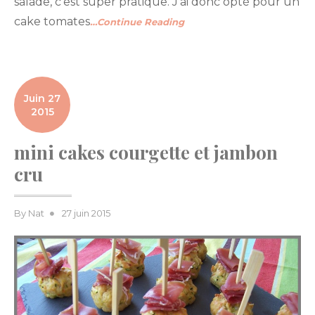
salade, c’est super pratique. J’ai donc opté pour un
cake tomates
…Continue Reading
Juin 27
2015
mini cakes courgette et jambon
cru
Posted
By
Nat
27 juin 2015
on