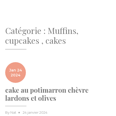
Catégorie :
Muffins,
cupcakes , cakes
Jan 24
2024
cake au potimarron chèvre
lardons et olives
Posted
By
Nat
24 janvier 2024