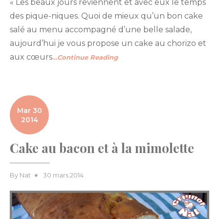
« Les beaux jours reviennent et avec eux le temps
des pique-niques. Quoi de mieux qu’un bon cake
salé au menu accompagné d’une belle salade,
aujourd’hui je vous propose un cake au chorizo et
aux cœurs
…Continue Reading
Mar 30
2014
Cake au bacon et à la mimolette
Posted
By
Nat
30 mars 2014
on