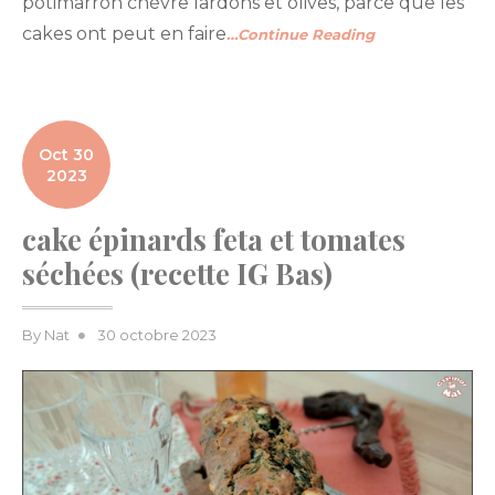
potimarron chèvre lardons et olives, parce que les
cakes ont peut en faire
…Continue Reading
Oct 30
2023
cake épinards feta et tomates
séchées (recette IG Bas)
Posted
By
Nat
30 octobre 2023
on