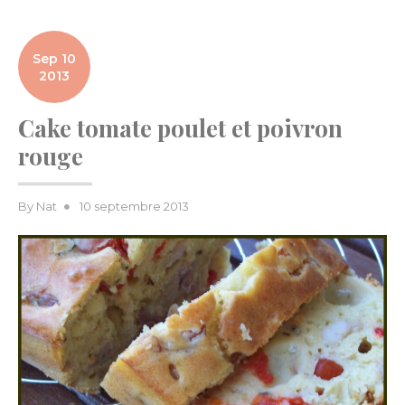
Sep 10
2013
Cake tomate poulet et poivron
rouge
Posted
By
Nat
10 septembre 2013
on