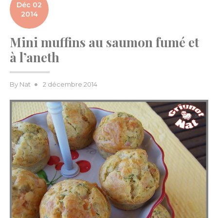
Déc 02
2014
Mini muffins au saumon fumé et
à l’aneth
Posted
By
Nat
2 décembre 2014
on