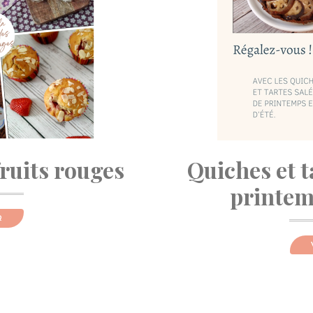
fruits rouges
Quiches et t
printemp
R