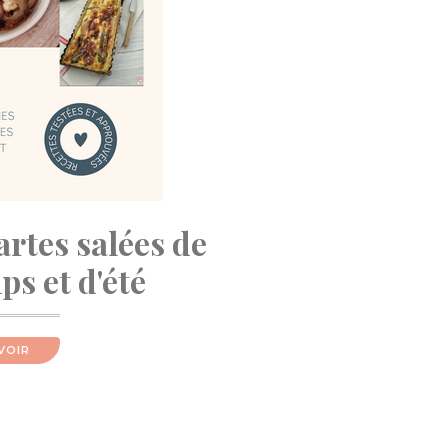
artes salées de
s et d'été
VOIR