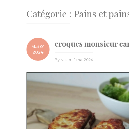
Catégorie :
Pains et pain
croques monsieur c
Mai 01
2024
Posted
By
Nat
1 mai 2024
on