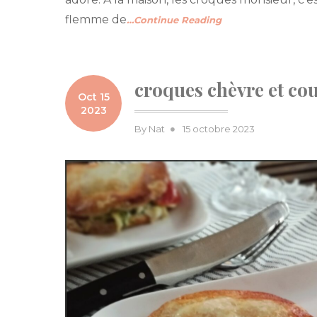
flemme de
…Continue Reading
croques chèvre et cou
Oct 15
2023
Posted
By
Nat
15 octobre 2023
on