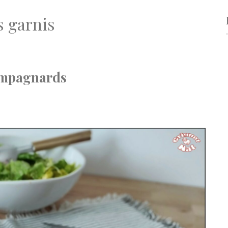
s garnis
ampagnards