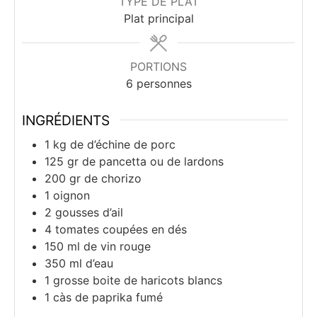
TYPE DE PLAT
Plat principal
PORTIONS
6
personnes
INGRÉDIENTS
1
kg
de d’échine de porc
125
gr
de pancetta ou de lardons
200
gr
de chorizo
1
oignon
2
gousses
d’ail
4
tomates coupées en dés
150
ml
de vin rouge
350
ml
d’eau
1
grosse boite
de haricots blancs
1
càs
de paprika fumé