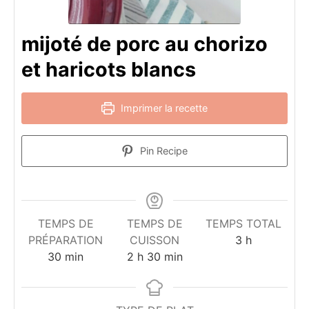
mijoté de porc au chorizo
et haricots blancs
Imprimer la recette
Pin Recipe
TEMPS DE
TEMPS DE
TEMPS TOTAL
heures
PRÉPARATION
CUISSON
3
h
minutes
heures
minutes
30
min
2
h
30
min