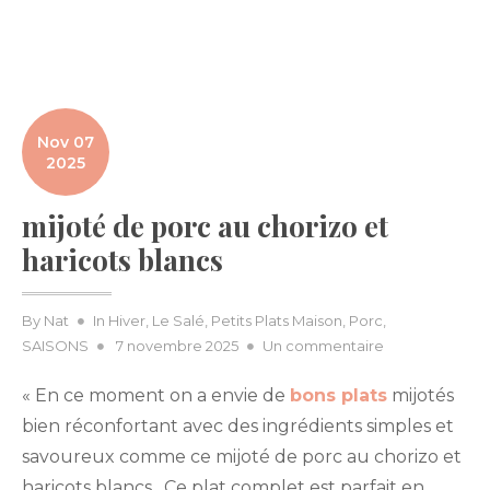
Nov 07
2025
mijoté de porc au chorizo et
haricots blancs
By
Nat
In
Hiver
,
Le Salé
,
Petits Plats Maison
,
Porc
,
Posted
sur
SAISONS
7 novembre 2025
Un commentaire
on
mijoté
« En ce moment on a envie de
bons plats
mijotés
de
porc
bien réconfortant avec d
es ingrédients simples et
au
savoureux
comme ce mijoté de porc au chorizo et
chorizo
haricots blancs. Ce plat complet est parfait en