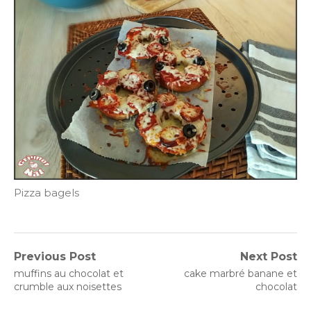
Pizza bagels
Navigation
Previous Post
Next Post
Previous
Next
muffins au chocolat et
cake marbré banane et
de
post:
post:
crumble aux noisettes
chocolat