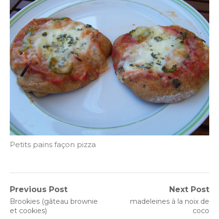
Petits pains façon pizza
Navigation
Previous Post
Next Post
Previous
Next
Brookies (gâteau brownie
madeleines à la noix de
de
post:
post:
et cookies)
coco