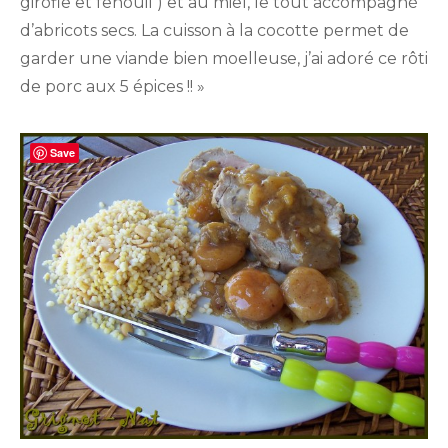
girofle et fenouil ) et au miel, le tout accompagné
et
aux
d’abricots secs. La cuisson à la cocotte permet de
abricots
garder une viande bien moelleuse, j’ai adoré ce rôti
secs
de porc aux 5 épices !! »
Save