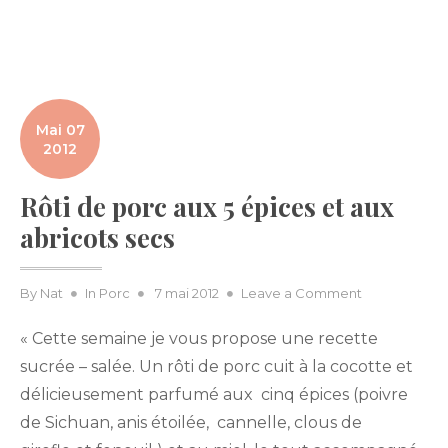
Mai 07
2012
Rôti de porc aux 5 épices et aux
abricots secs
Posted
on
By
Nat
In
Porc
7 mai 2012
Leave a Comment
on
Rôti
« Cette semaine je vous propose une recette
de
porc
sucrée – salée. Un rôti de porc cuit à la cocotte et
aux
délicieusement parfumé aux cinq épices (poivre
5
de Sichuan, anis étoilée, cannelle, clous de
épices