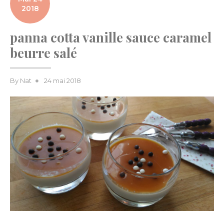
2018
panna cotta vanille sauce caramel
beurre salé
Posted
By
Nat
24 mai 2018
on