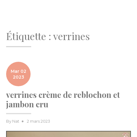
Étiquette :
verrines
Mar 02
2023
verrines crème de reblochon et
jambon cru
Posted
By
Nat
2 mars 2023
on