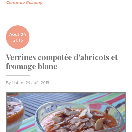
Continue Reading
Août 24
2015
Verrines compotée d’abricots et
fromage blanc
Posted
By
Nat
24 août 2015
on