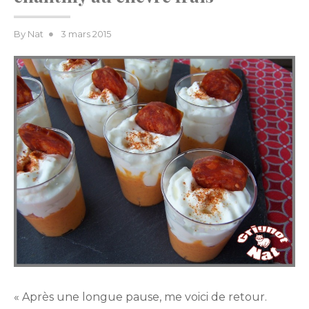
Posted
By
Nat
3 mars 2015
on
« Après une longue pause, me voici de retour.