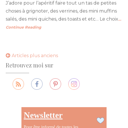
J’adore pour l’apéritif faire tout un tas de petites
choses à grignoter, des verrines, des mini muffins
salés, des mini quiches, des toasts et etc… Le choix
…
Continue Reading
Navigation
Articles plus anciens
Retrouvez moi sur
des
articles
Newsletter
Pour être informé de toutes les