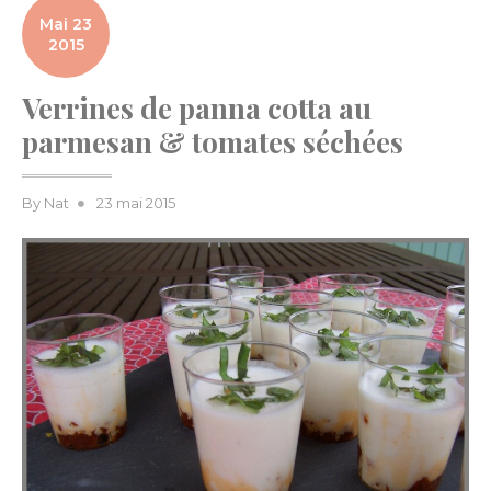
Mai 23
2015
Verrines de panna cotta au
parmesan & tomates séchées
Posted
By
Nat
23 mai 2015
on