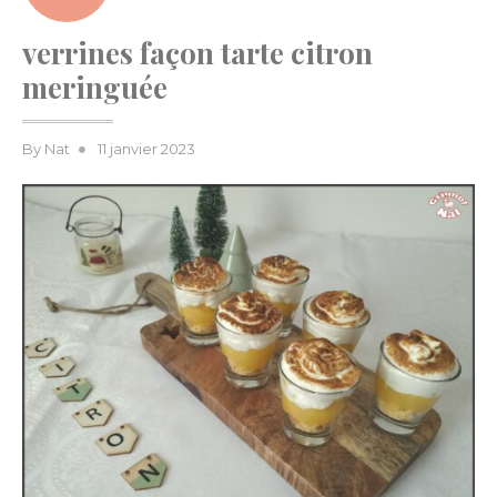
verrines façon tarte citron
meringuée
Posted
By
Nat
11 janvier 2023
on