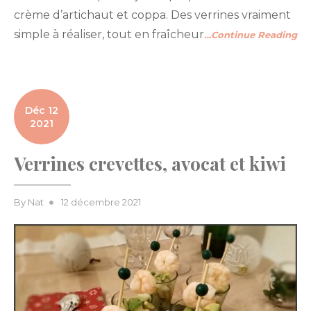
crème d’artichaut et coppa. Des verrines vraiment
simple à réaliser, tout en fraîcheur
…Continue Reading
Déc 12
2021
Verrines crevettes, avocat et kiwi
Posted
By
Nat
12 décembre 2021
on