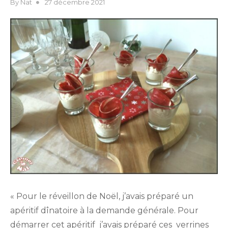
Posted
By
Nat
27 décembre 2021
on
« Pour le réveillon de Noël, j’avais préparé un
apéritif dînatoire à la demande générale. Pour
démarrer cet apéritif j’avais préparé ces verrines