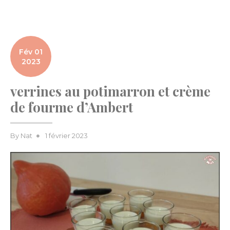
Fév 01
2023
verrines au potimarron et crème
de fourme d’Ambert
Posted
By
Nat
1 février 2023
on