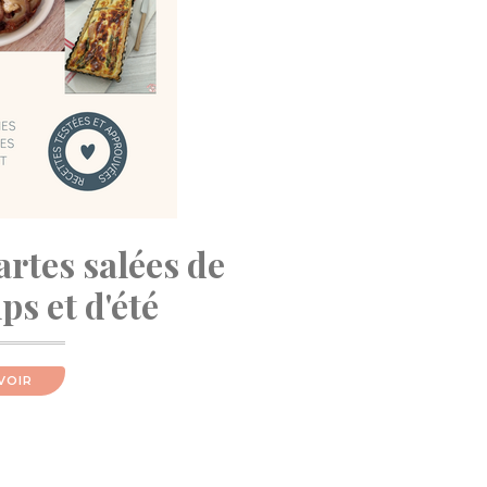
artes salées de
s et d'été
VOIR