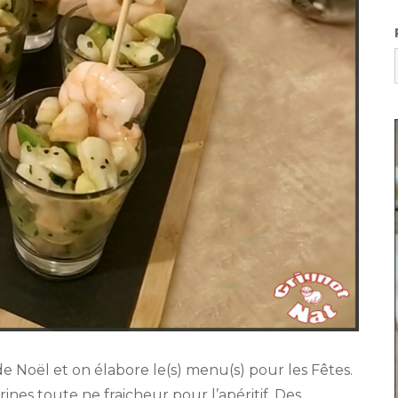
de Noël et on élabore le(s) menu(s) pour les Fêtes.
es toute ne fraicheur pour l’apéritif. Des