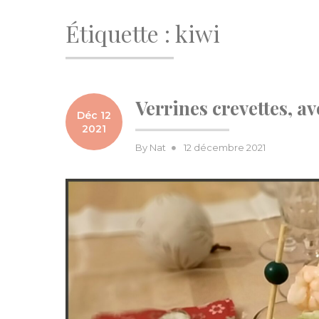
Étiquette :
kiwi
Verrines crevettes, av
Déc 12
2021
Posted
By
Nat
12 décembre 2021
on