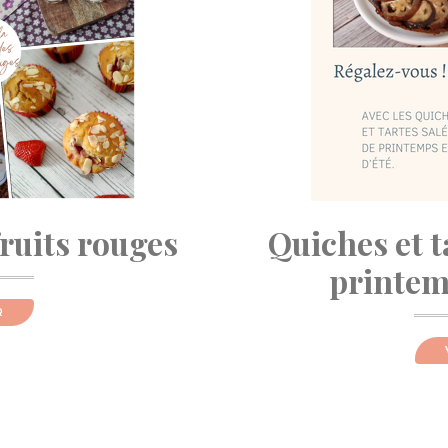
fruits rouges
Quiches et t
printemp
R