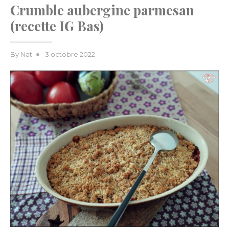
Crumble aubergine parmesan
(recette IG Bas)
Posted
By
Nat
3 octobre 2022
on