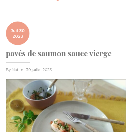
Juil 30
2023
pavés de saumon sauce vierge
Posted
By
Nat
30 juillet 2023
on