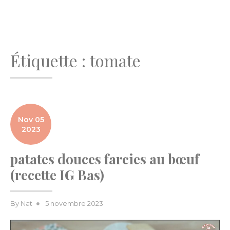
Étiquette :
tomate
Nov 05
2023
patates douces farcies au bœuf
(recette IG Bas)
Posted
By
Nat
5 novembre 2023
on