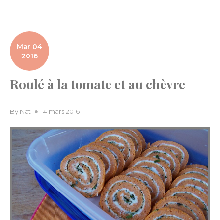
Mar 04
2016
Roulé à la tomate et au chèvre
Posted
By
Nat
4 mars 2016
on