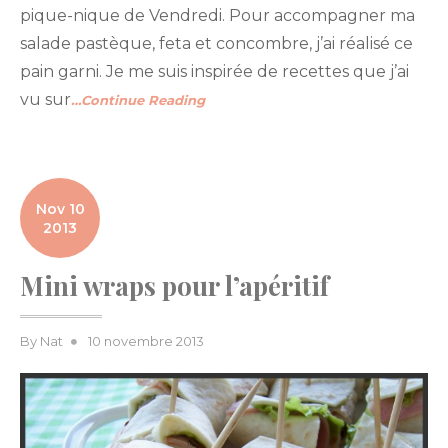
pique-nique de Vendredi. Pour accompagner ma
salade pastèque, feta et concombre, j’ai réalisé ce
pain garni. Je me suis inspirée de recettes que j’ai
vu sur
…Continue Reading
Nov 10
2013
Mini wraps pour l’apéritif
Posted
By
Nat
10 novembre 2013
on