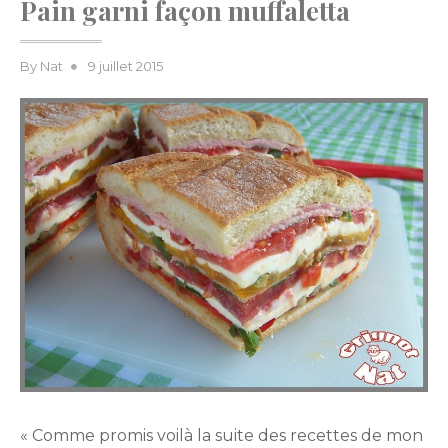
Pain garni façon muffaletta
Posted
By
Nat
9 juillet 2015
on
« Comme promis voilà la suite des recettes de mon