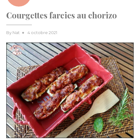
Courgettes farcies au chorizo
Posted
By
Nat
4 octobre 2021
on