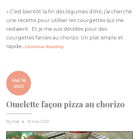
« C’est bientôt la fin des légumes d’été, j’ai cherché
une recette pour utiliser les courgettes qui me
restaient. Et je me suis décidée pour des
courgettes farcies au chorizo. Un plat simple et
rapide
…Continue Reading
Mai 16
2021
Omelette façon pizza au chorizo
Posted
By
Nat
16 mai 2021
on