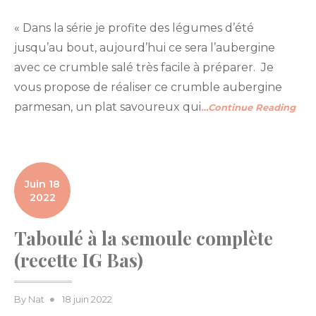
« Dans la série je profite des légumes d’été
jusqu’au bout, aujourd’hui ce sera l’aubergine
avec ce crumble salé très facile à préparer. Je
vous propose de réaliser ce crumble aubergine
parmesan, un plat savoureux qui
…Continue Reading
Juin 18
2022
Taboulé à la semoule complète
(recette IG Bas)
Posted
By
Nat
18 juin 2022
on