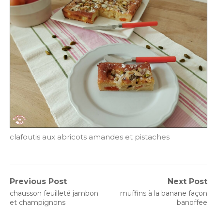
clafoutis aux abricots amandes et pistaches
Navigation
Previous Post
Next Post
Previous
Next
chausson feuilleté jambon
muffins à la banane façon
de
post:
post:
et champignons
banoffee