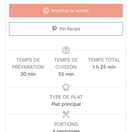
Imprimer la recette
Pin Recipe
TEMPS DE
TEMPS DE
TEMPS TOTAL
heure
minutes
PRÉPARATION
CUISSON
1
h
25
min
minutes
minutes
30
min
55
min
TYPE DE PLAT
Plat principal
PORTIONS
4
personnes