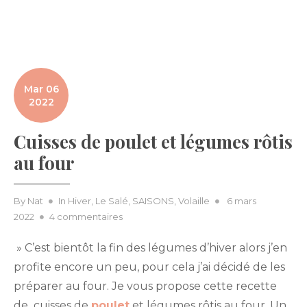
Mar 06
2022
Cuisses de poulet et légumes rôtis
au four
Posted
By
Nat
In
Hiver
,
Le Salé
,
SAISONS
,
Volaille
6 mars
sur
on
2022
4 commentaires
Cuisses
» C’est bientôt la fin des légumes d’hiver alors j’en
de
poulet
profite encore un peu, pour cela j’ai décidé de les
et
préparer au four. Je vous propose cette recette
légumes
de cuisses de
poulet
et légumes rôtis au four. Un