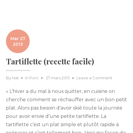
Mar 27
2013
Tartiflette (recette facile)
Posted
on
By
Nat
In
Porc
27 mars 2013
Leave a Comment
on
Tartiflette
« L’hiver a du mal à nous quitter, en cuisine on
(recette
facile)
cherche comment se réchauffer avec un bon petit
plat. Alors pas besoin d’avoir skié toute la journée
pour avoir envie d’une petite tartiflette. La
tartiflette c’est un plat simple et plutôt rapide à
préparer et c’est tellement bon . Voici ma façon de