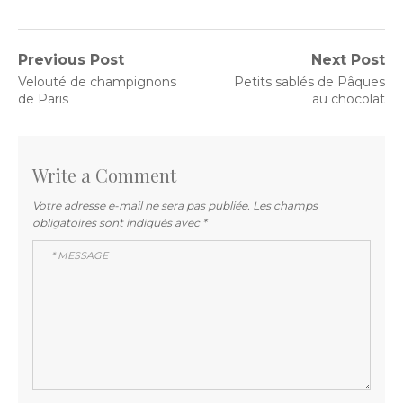
Navigation
Previous Post
Next Post
Previous
Next
Velouté de champignons
Petits sablés de Pâques
de
post:
post:
de Paris
au chocolat
l’article
Write a Comment
Votre adresse e-mail ne sera pas publiée.
Les champs
obligatoires sont indiqués avec
*