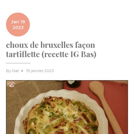
Jan 19
2023
choux de bruxelles façon
tartiflette (recette IG Bas)
Posted
By
Nat
19 janvier 2023
on