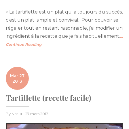
« La tartiflette est un plat qui a toujours du succès,
c’est un plat simple et convivial. Pour pouvoir se
régaler tout en restant raisonnable, j’ai modifier un
ingrédient à la recette que je fais habituellement.
…
Continue Reading
Mar 27
2013
Tartiflette (recette facile)
Posted
By
Nat
27 mars 2013
on