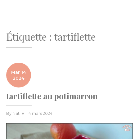
Étiquette :
tartiflette
Mar 14
2024
tartiflette au potimarron
Posted
By
Nat
14 mars 2024
on