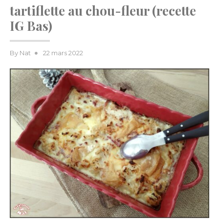
tartiflette au chou-fleur (recette
IG Bas)
Posted
By
Nat
22 mars 2022
on