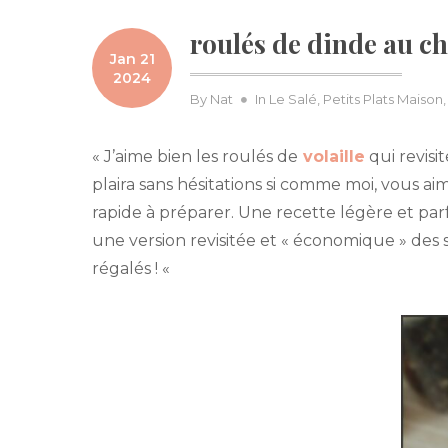
roulés de dinde au c
Jan 21
2024
By
Nat
In
Le Salé
,
Petits Plats Maison
« J’aime bien les roulés de
volaille
qui revisi
plaira sans hésitations si comme moi, vous ai
rapide à préparer. Une recette légère et par
une version revisitée et « économique » des
régalés ! «