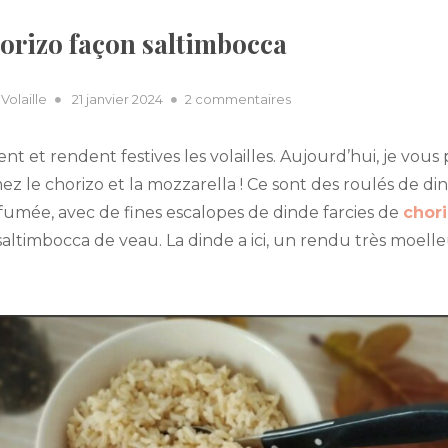
horizo façon saltimbocca
Posted
sur
,
Volaille
21 janvier 2024
2 commentaires
on
roulés
de
tent et rendent festives les volailles. Aujourd’hui, je vo
dinde
mez le chorizo et la mozzarella ! Ce sont des roulés de d
au
fumée, avec de fines escalopes de dinde farcies de
chor
chorizo
façon
 saltimbocca de veau. La dinde a ici, un rendu très moe
saltimbocca