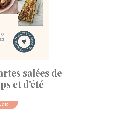
artes salées de
s et d'été
VOIR