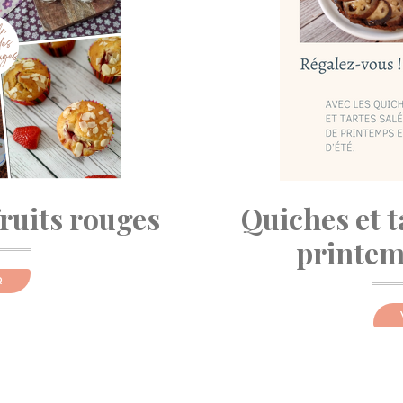
fruits rouges
Quiches et t
printemp
R