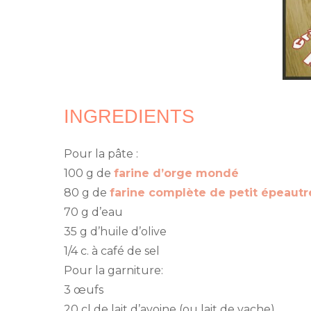
INGREDIENTS
Pour la pâte :
100 g de
farine d’orge mondé
80 g de
farine complète de petit épeautr
70 g d’eau
35 g d’huile d’olive
1/4 c. à café de sel
Pour la garniture:
3 œufs
20 cl de lait d’avoine (ou lait de vache)