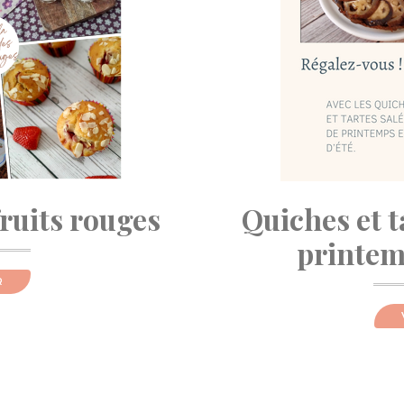
fruits rouges
Quiches et t
printemp
R