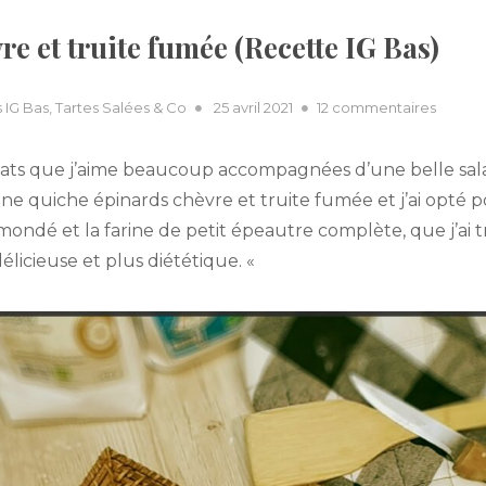
e et truite fumée (Recette IG Bas)
Posted
sur
 IG Bas
,
Tartes Salées & Co
25 avril 2021
12 commentaires
on
Quich
épinar
ats que j’aime beaucoup accompagnées d’une belle salade
chèvre
r une quiche épinards chèvre et truite fumée et j’ai opt
et
 mondé et la farine de petit épeautre complète, que j’ai 
truite
fumée
licieuse et plus diététique. «
(Recet
IG
Bas)