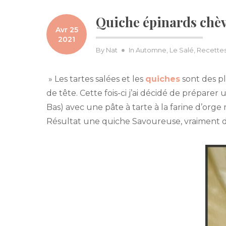
Quiche épinards chèvr
Avr 25
2021
By
Nat
In
Automne
,
Le Salé
,
Recettes
» Les tartes salées et les
quiches
sont des pl
de tête. Cette fois-ci j’ai décidé de prépare
Bas) avec une pâte à tarte à la farine d’orge
Résultat une quiche Savoureuse, vraiment dé