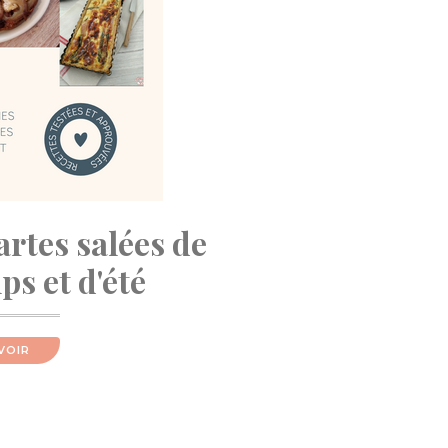
artes salées de
s et d'été
VOIR