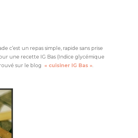
e
ds
 c’est un repas simple, rapide sans prise
é pour une recette IG Bas (Indice glycémique
trouvé sur le blog
« cuisiner IG Bas »
.
te