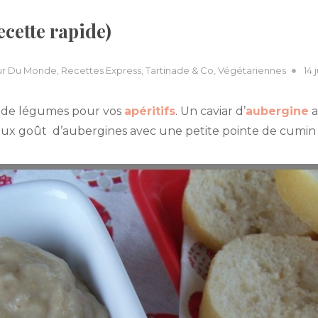
ecette rapide)
Pos
ur Du Monde
,
Recettes Express
,
Tartinade & Co
,
Végétariennes
14 
on
e de légumes pour vos
apéritifs
. Un caviar d’
aubergine
a
eux goût d’aubergines avec une petite pointe de cumin po