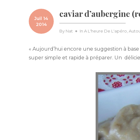
caviar d’aubergine (r
Juil 14
2014
By
Nat
In
A L'heure De L'apéro
,
Auto
« Aujourd’hui encore une suggestion à bas
super simple et rapide à préparer. Un délici