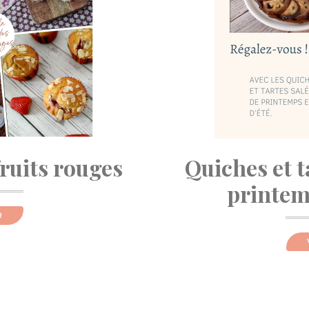
fruits rouges
Quiches et t
printemp
R