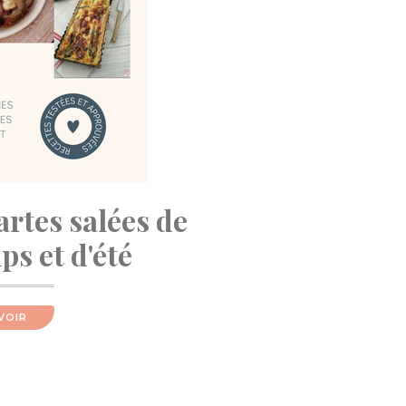
artes salées de
s et d'été
VOIR