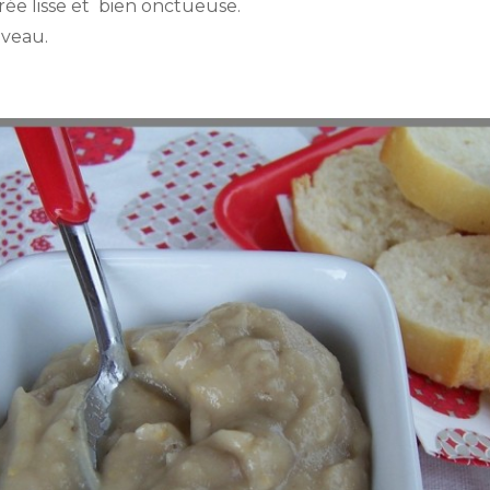
rée lisse et bien onctueuse.
uveau.