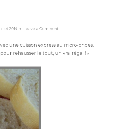
ted
on
juillet 2014
Leave a Comment
caviar
d’aubergine
vec une cuisson express au micro-ondes,
(recette
ur rehausser le tout, un vrai régal ! »
rapide)