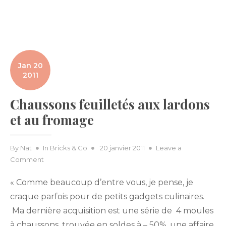
Jan 20
2011
Chaussons feuilletés aux lardons
et au fromage
Posted
By
Nat
In
Bricks & Co
20 janvier 2011
Leave a
on
on
Comment
Chaussons
« Comme beaucoup d’entre vous, je pense, je
feuilletés
aux
craque parfois pour de petits gadgets culinaires.
lardons
Ma dernière acquisition est une série de 4 moules
et
à chaussons, trouvée en soldes à – 50%, une affaire