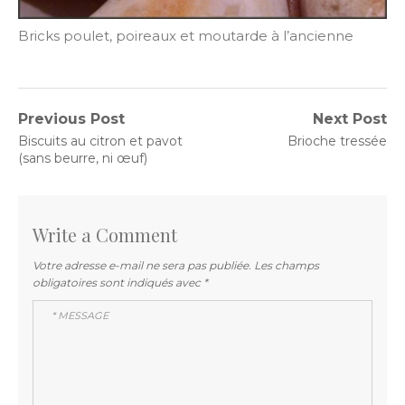
Bricks poulet, poireaux et moutarde à l’ancienne
Navigation
Previous Post
Next Post
Previous
Next
Biscuits au citron et pavot
Brioche tressée
de
post:
post:
(sans beurre, ni œuf)
l’article
Write a Comment
Votre adresse e-mail ne sera pas publiée.
Les champs
obligatoires sont indiqués avec
*