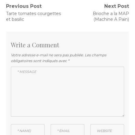
Navigation
Previous Post
Next Post
Previous
Next
Tarte tomates courgettes
Brioche a la MAP
de
post:
post:
et basilic
(Machine A Pain)
l’article
Write a Comment
Votre adresse e-mail ne sera pas publiée.
Les champs
obligatoires sont indiqués avec
*