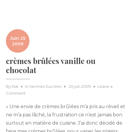
Juin 25
2009
crèmes brûlées vanille ou
chocolat
Posted
By
Nat
In
Verrines Sucrées
25 juin 2009
Leave a
on
on
Comment
crèmes
« Une envie de crèmes brûlées m’a pris au réveil et
brûlées
vanille
ne m’a pas lâché, la frustration ce n’est jamais bon
ou
surtout en matière de cuisine. J’ai donc décidé de
chocolat
faire mes crèmes brûlées, pour varier les plaisirs,