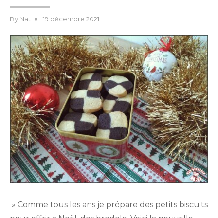
Posted
By
Nat
19 décembre 2021
on
» Comme tous les ans je prépare des petits biscuits