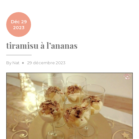
Déc 29
2023
tiramisu à l’ananas
Posted
By
Nat
29 décembre 2023
on