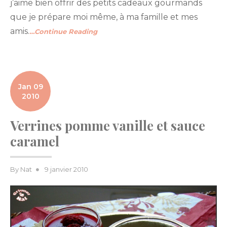
j’aime bien offrir des petits cadeaux gourmands
que je prépare moi même, à ma famille et mes
amis.
…Continue Reading
Jan 09
2010
Verrines pomme vanille et sauce
caramel
Posted
By
Nat
9 janvier 2010
on