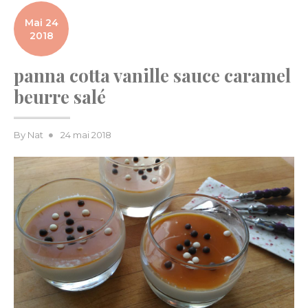
Mai 24
2018
panna cotta vanille sauce caramel
beurre salé
Posted
By
Nat
24 mai 2018
on