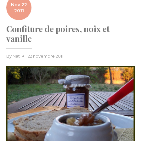
Nov 22
2011
Confiture de poires, noix et
vanille
Posted
By
Nat
22 novembre 2011
on