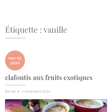
Étiquette :
vanille
Nov 02
2024
clafoutis aux fruits exotiques
Posted
By
Nat
2 novembre 2024
on