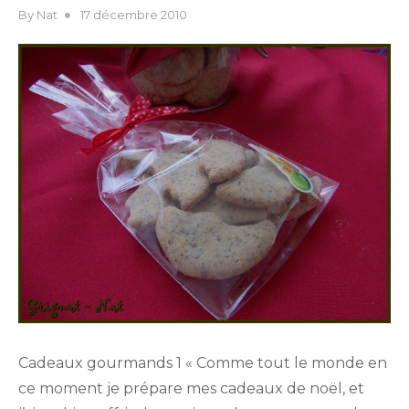
Posted
By
Nat
17 décembre 2010
on
Cadeaux gourmands 1 « Comme tout le monde en
ce moment je prépare mes cadeaux de noël, et