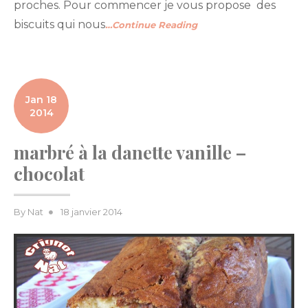
proches. Pour commencer je vous propose des
biscuits qui nous
…Continue Reading
Jan 18
2014
marbré à la danette vanille –
chocolat
Posted
By
Nat
18 janvier 2014
on