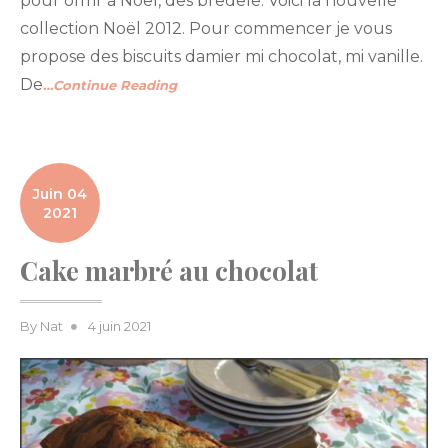
pour offrir à Noël, des bredele. Voici la nouvelle
collection Noël 2012. Pour commencer je vous
propose des biscuits damier mi chocolat, mi vanille.
De
…Continue Reading
Juin 04
2021
Cake marbré au chocolat
Posted
By
Nat
4 juin 2021
on