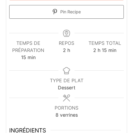
Pin Recipe
TEMPS DE
REPOS
TEMPS TOTAL
heures
heures
minutes
PRÉPARATION
2
h
2
h
15
min
minutes
15
min
TYPE DE PLAT
Dessert
PORTIONS
8
verrines
INGRÉDIENTS