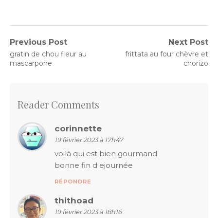
Navigation
Previous Post
Next Post
Previous
Next
gratin de chou fleur au
frittata au four chèvre et
de
post:
post:
mascarpone
chorizo
l’article
Reader Comments
corinnette
19 février 2023 à 17h47
voilà qui est bien gourmand
bonne fin d ejournée
RÉPONDRE
thithoad
19 février 2023 à 18h16