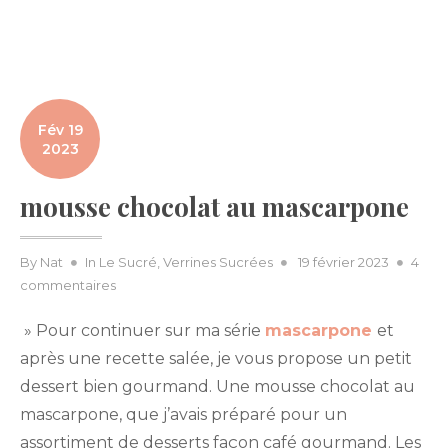
Fév 19
2023
mousse chocolat au mascarpone
Posted
By
Nat
In
Le Sucré
,
Verrines Sucrées
19 février 2023
4
sur
on
commentaires
mousse
» Pour continuer sur ma série
mascarpone
et
chocolat
au
après une recette salée, je vous propose un petit
mascarpone
dessert bien gourmand. Une mousse chocolat au
mascarpone, que j’avais préparé pour un
assortiment de desserts façon café gourmand. Les