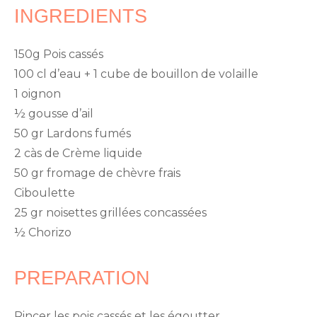
INGREDIENTS
150g Pois cassés
100 cl d’eau + 1 cube de bouillon de volaille
1 oignon
½ gousse d’ail
50 gr Lardons fumés
2 càs de Crème liquide
50 gr fromage de chèvre frais
Ciboulette
25 gr noisettes grillées concassées
½ Chorizo
PREPARATION
Rincer les pois cassés et les égoutter.