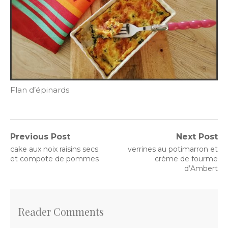
Flan d’épinards
Navigation
Previous Post
Next Post
Previous
Next
cake aux noix raisins secs
verrines au potimarron et
de
post:
post:
et compote de pommes
crème de fourme
d’Ambert
l’article
Reader Comments