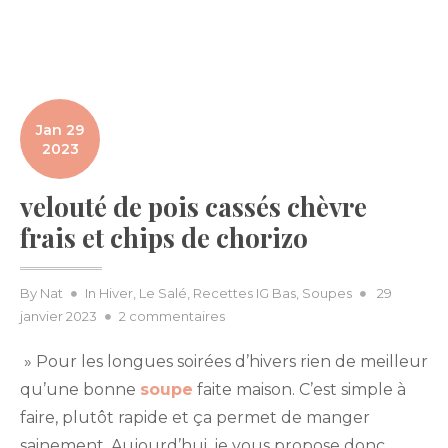
Jan 29
2023
velouté de pois cassés chèvre
frais et chips de chorizo
Posted
By
Nat
In
Hiver
,
Le Salé
,
Recettes IG Bas
,
Soupes
29
sur
on
janvier 2023
2 commentaires
velouté
» Pour les longues soirées d’hivers rien de meilleur
de
pois
qu’une bonne
soupe
faite maison. C’est simple à
cassés
faire, plutôt rapide et ça permet de manger
chèvre
sainement. Aujourd’hui, je vous propose donc