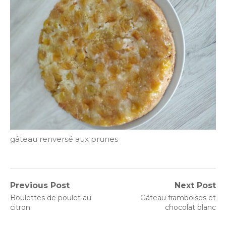
gâteau renversé aux prunes
Navigation
Previous Post
Next Post
Previous
Next
Boulettes de poulet au
Gâteau framboises et
de
post:
post:
citron
chocolat blanc
l’article