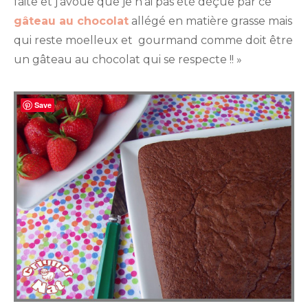
faite et j’avoue que je n’ai pas été déçue par ce
compot
de
gâteau au chocolat
allégé en matière grasse mais
pomme
qui reste moelleux et gourmand comme doit être
un gâteau au chocolat qui se respecte !! »
Save