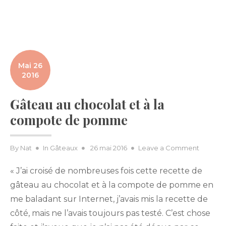
Mai 26
2016
Gâteau au chocolat et à la
compote de pomme
Posted
on
By
Nat
In
Gâteaux
26 mai 2016
Leave a Comment
on
Gâteau
« J’ai croisé de nombreuses fois cette recette de
au
chocola
gâteau au chocolat et à la compote de pomme en
et
me baladant sur Internet, j’avais mis la recette de
à
côté, mais ne l’avais toujours pas testé. C’est chose
la