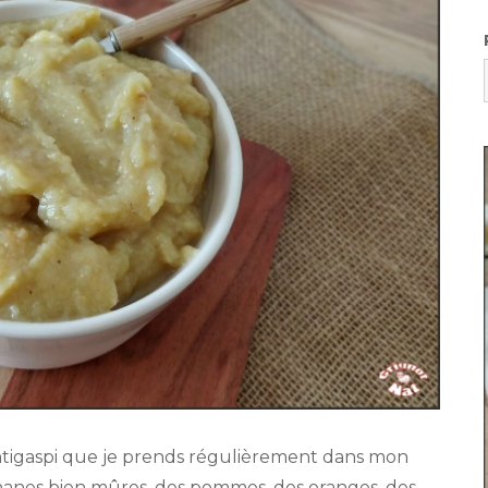
antigaspi que je prends régulièrement dans mon
anes bien mûres, des pommes, des oranges, des