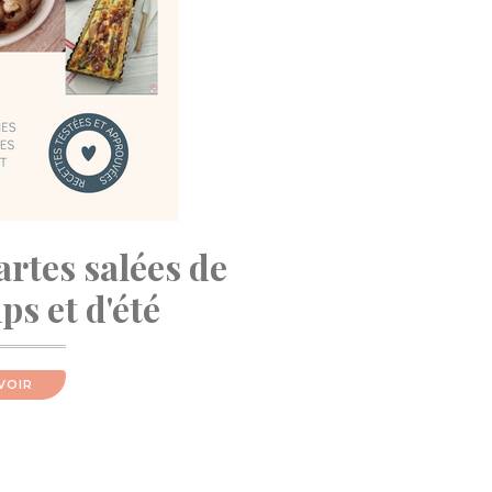
artes salées de
s et d'été
VOIR