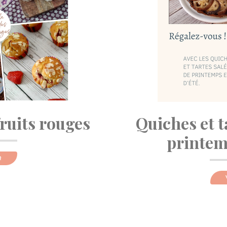
fruits rouges
Quiches et t
printemp
R