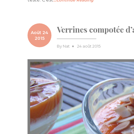
Verrines compotée d’
Août 24
2015
Posted
By
Nat
24 août 2015
on