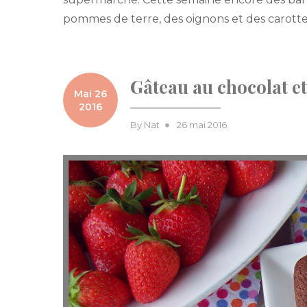
pommes de terre, des oignons et des carotte
Gâteau au chocolat e
Mai 26
2016
Posted
By
Nat
26 mai 2016
on