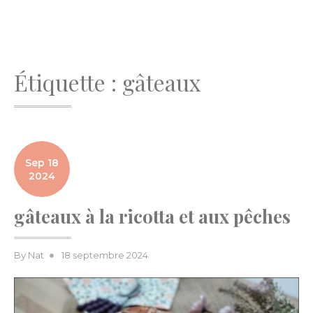
Étiquette :
gâteaux
Sep 18
2024
gâteaux à la ricotta et aux pêches
Posted
By
Nat
18 septembre 2024
on