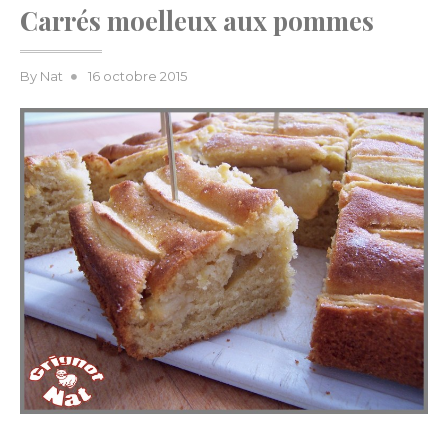
Carrés moelleux aux pommes
Posted
By
Nat
16 octobre 2015
on