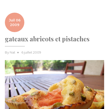
Juil 06
2009
gateaux abricots et pistaches
Posted
By
Nat
6 juillet 2009
on