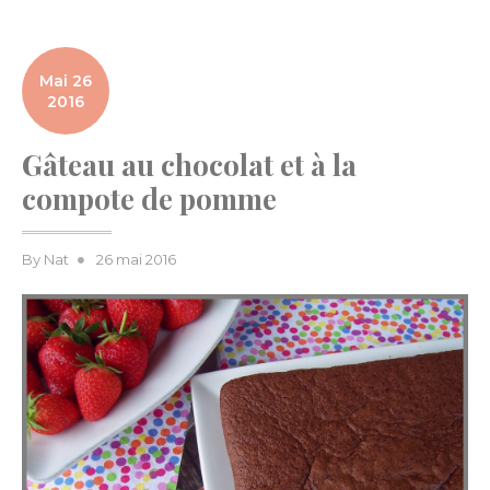
Mai 26
2016
Gâteau au chocolat et à la
compote de pomme
Posted
By
Nat
26 mai 2016
on