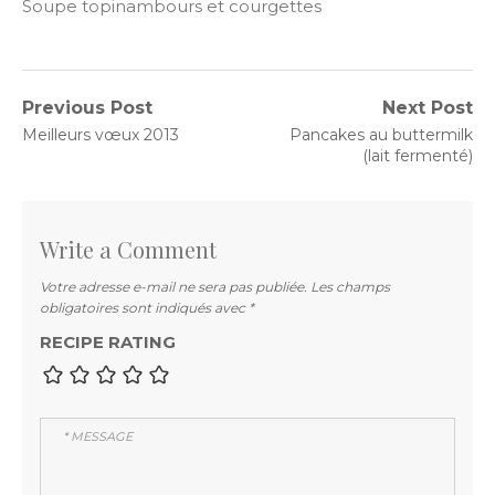
Soupe topinambours et courgettes
Navigation
Previous Post
Next Post
Previous
Next
Meilleurs vœux 2013
Pancakes au buttermilk
de
post:
post:
(lait fermenté)
l’article
Write a Comment
Votre adresse e-mail ne sera pas publiée.
Les champs
obligatoires sont indiqués avec
*
RECIPE RATING