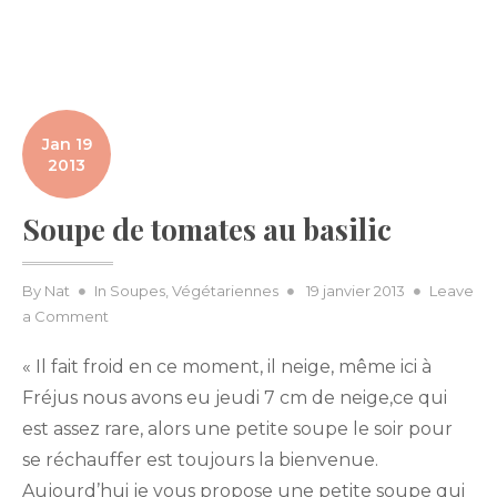
Jan 19
2013
Soupe de tomates au basilic
Posted
By
Nat
In
Soupes
,
Végétariennes
19 janvier 2013
Leave
on
on
a Comment
Soupe
« Il fait froid en ce moment, il neige, même ici à
de
tomates
Fréjus nous avons eu jeudi 7 cm de neige,ce qui
au
est assez rare, alors une petite soupe le soir pour
basilic
se réchauffer est toujours la bienvenue.
Aujourd’hui je vous propose une petite soupe qui