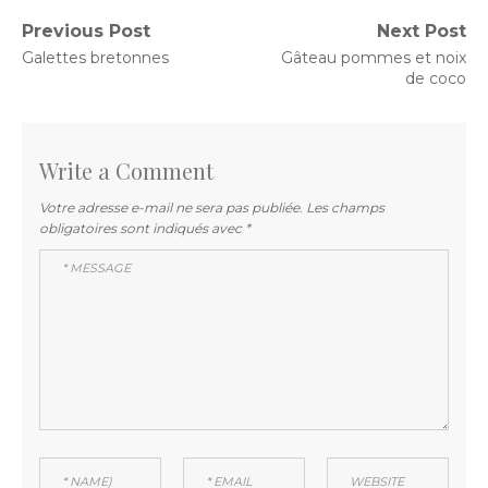
Navigation
Previous Post
Next Post
Previous
Next
Galettes bretonnes
Gâteau pommes et noix
de
post:
post:
de coco
l’article
Write a Comment
Votre adresse e-mail ne sera pas publiée.
Les champs
obligatoires sont indiqués avec
*