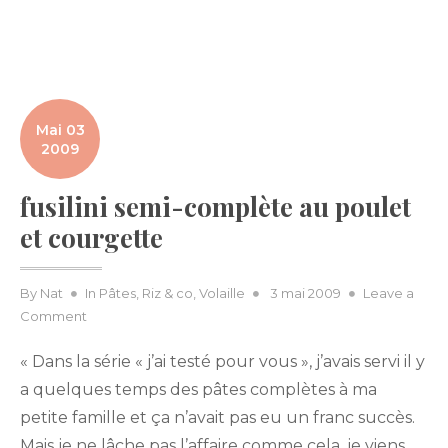
Mai 03
2009
fusilini semi-complète au poulet
et courgette
Posted
By
Nat
In
Pâtes, Riz & co
,
Volaille
3 mai 2009
Leave a
on
on
Comment
fusilini
« Dans la série « j’ai testé pour vous », j’avais servi il y
semi-
complète
a quelques temps des pâtes complètes à ma
au
petite famille et ça n’avait pas eu un franc succès.
poulet
Mais je ne lâche pas l’affaire comme cela, je viens