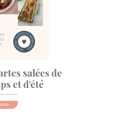
artes salées de
s et d'été
VOIR