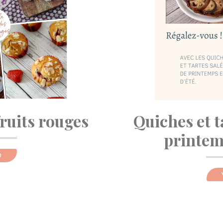
fruits rouges
Quiches et t
printemp
R