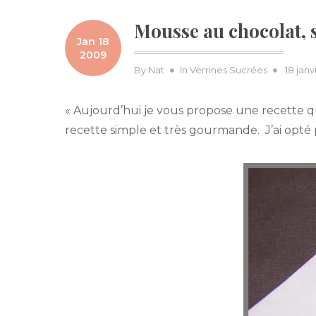
Mousse au chocolat, 
Jan 18
2009
Posted
By
Nat
In
Verrines Sucrées
18 jan
on
« Aujourd’hui je vous propose une recette qu
recette simple et très gourmande. J’ai opt