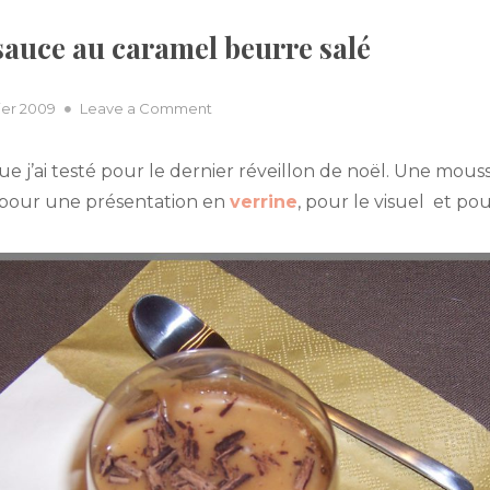
sauce au caramel beurre salé
on
vier 2009
Leave a Comment
Mousse
au
e j’ai testé pour le dernier réveillon de noël. Une mous
chocolat,
é pour une présentation en
verrine
, pour le visuel et pour
sauce
au
caramel
beurre
salé