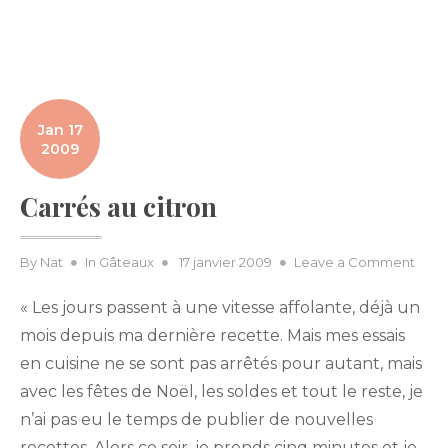
Jan 17
2009
Carrés au citron
Posted
on
By
Nat
In
Gâteaux
17 janvier 2009
Leave a Comment
on
Carr
« Les jours passent à une vitesse affolante, déjà un
au
citro
mois depuis ma dernière recette. Mais mes essais
en cuisine ne se sont pas arrêtés pour autant, mais
avec les fêtes de Noël, les soldes et tout le reste, je
n’ai pas eu le temps de publier de nouvelles
recettes. Alors ce soir, je prends cinq minutes et je