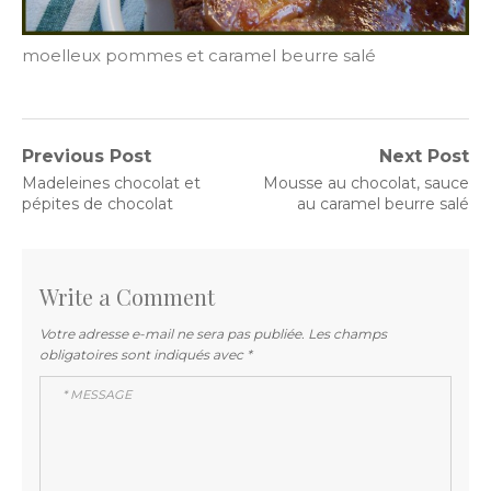
moelleux pommes et caramel beurre salé
Navigation
Previous Post
Next Post
Previous
Next
Madeleines chocolat et
Mousse au chocolat, sauce
de
post:
post:
pépites de chocolat
au caramel beurre salé
l’article
Write a Comment
Votre adresse e-mail ne sera pas publiée.
Les champs
obligatoires sont indiqués avec
*