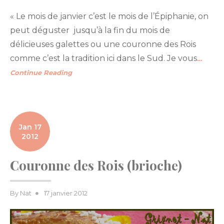
« Le mois de janvier c’est le mois de l’Épiphanie, on
peut déguster jusqu’à la fin du mois de
délicieuses galettes ou une couronne des Rois
comme c’est la tradition ici dans le Sud. Je vous
…
Continue Reading
Jan 17
2012
Couronne des Rois (brioche)
Posted
By
Nat
17 janvier 2012
on