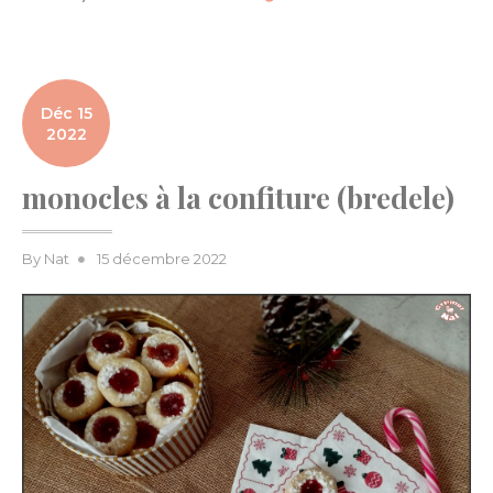
Déc 15
2022
monocles à la confiture (bredele)
Posted
By
Nat
15 décembre 2022
on