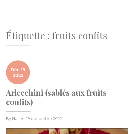
Étiquette :
fruits confits
Déc 19
2022
Arlecchini (sablés aux fruits
confits)
Posted
By
Nat
19 décembre 2022
on