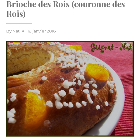
Brioche des Rois (couronne des
Rois)
Posted
By
Nat
18 janvier 2016
on