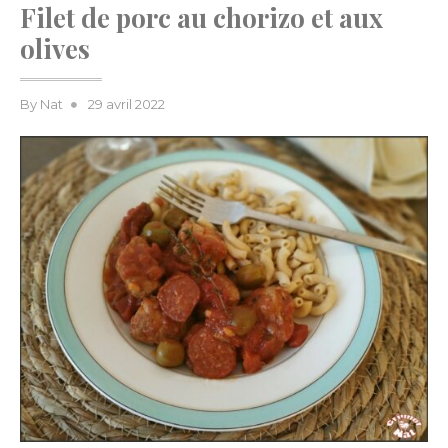
Filet de porc au chorizo et aux
olives
Posted
By
Nat
29 avril 2022
on