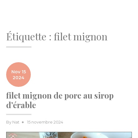
Étiquette :
filet mignon
Nov 15
2024
filet mignon de porc au sirop
d’érable
Posted
By
Nat
15 novembre 2024
on