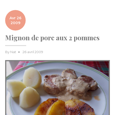
Avr 26
2009
Mignon de porc aux 2 pommes
Posted
By
Nat
26 avril 2009
on