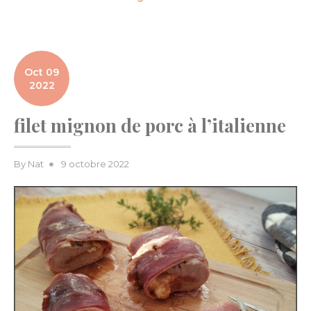
Oct 09
2022
filet mignon de porc à l’italienne
Posted
By
Nat
9 octobre 2022
on