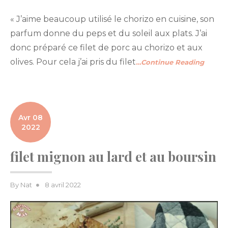
« J’aime beaucoup utilisé le chorizo en cuisine, son
parfum donne du peps et du soleil aux plats. J’ai
donc préparé ce filet de porc au chorizo et aux
olives. Pour cela j’ai pris du filet
…Continue Reading
Avr 08
2022
filet mignon au lard et au boursin
Posted
By
Nat
8 avril 2022
on