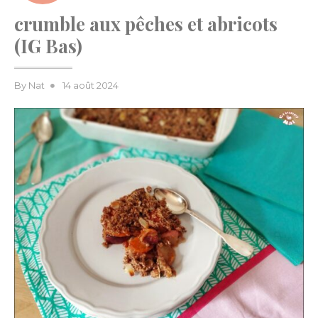
crumble aux pêches et abricots
(IG Bas)
Posted
By
Nat
14 août 2024
on