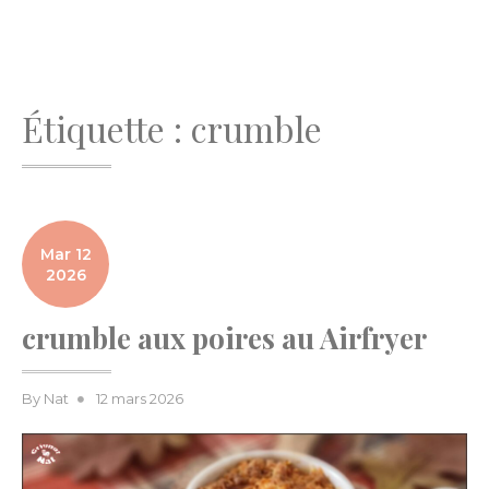
Étiquette :
crumble
Mar 12
2026
crumble aux poires au Airfryer
Posted
By
Nat
12 mars 2026
on