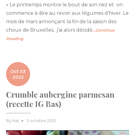
« Le printemps montre le bout de son nez et on
commence à dire au revoir aux légumes d’hiver. Le
mois de mars annonçant la fin de la saison des
choux de Bruxelles, j’ai alors décidé
…Continue
Reading
Oct 03
2022
Crumble aubergine parmesan
(recette IG Bas)
Posted
By
Nat
3 octobre 2022
on