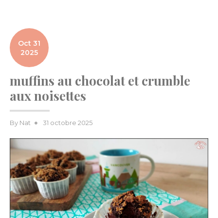
Oct 31
2025
muffins au chocolat et crumble
aux noisettes
Posted
By
Nat
31 octobre 2025
on