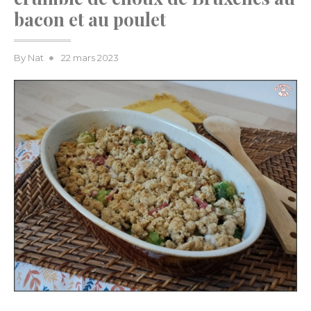
bacon et au poulet
Posted
By
Nat
22 mars 2023
on