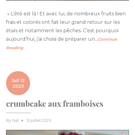
» L’été est là ! Et avec lui, de nombreux fruits bien
frais et colorés ont fait leur grand retour sur les
étals et notamment les pêches. C’est pourquoi
aujourd’hui, j’ai choisi de préparer un
…Continue
Reading
Juil 12
2023
crumbcake aux framboises
Posted
By
Nat
12 juillet 2023
on