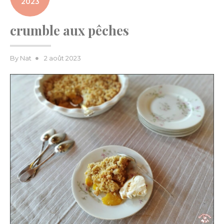
2023
crumble aux pêches
Posted
By
Nat
2 août 2023
on