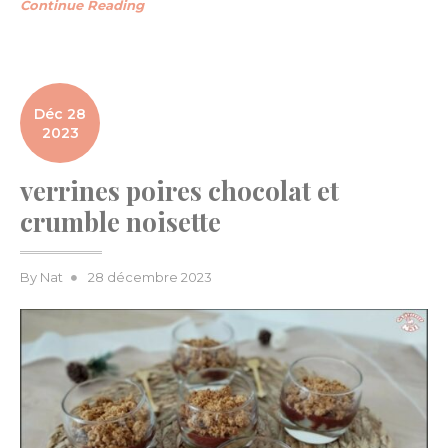
Continue Reading
Déc 28
2023
verrines poires chocolat et
crumble noisette
Posted
By
Nat
28 décembre 2023
on