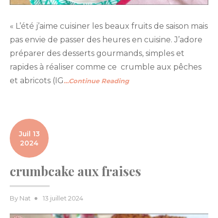
« L’été j’aime cuisiner les beaux fruits de saison mais
pas envie de passer des heures en cuisine. J’adore
préparer des desserts gourmands, simples et
rapides à réaliser comme ce crumble aux pêches
et abricots (IG
…Continue Reading
Juil 13
2024
crumbcake aux fraises
Posted
By
Nat
13 juillet 2024
on