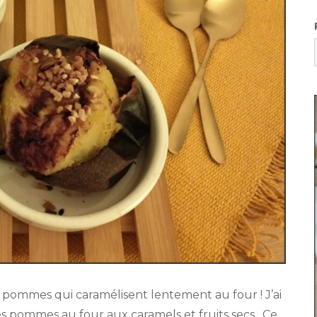
 pommes qui caramélisent lentement au four ! J’ai
es pommes au four aux caramels et fruits secs. Ce