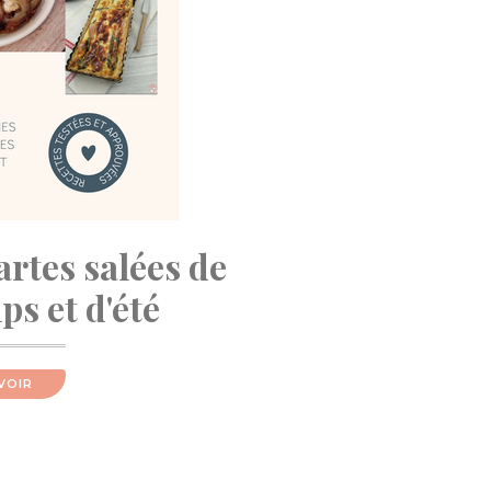
artes salées de
s et d'été
VOIR