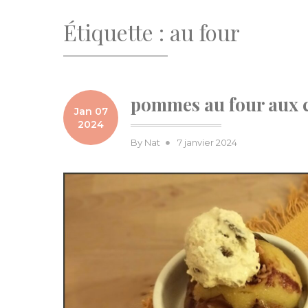
Étiquette :
au four
pommes au four aux ca
Jan 07
2024
Posted
By
Nat
7 janvier 2024
on