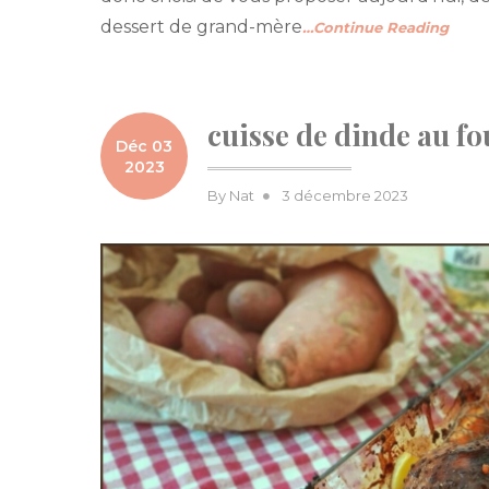
dessert de grand-mère
…Continue Reading
cuisse de dinde au fo
Déc 03
2023
Posted
By
Nat
3 décembre 2023
on