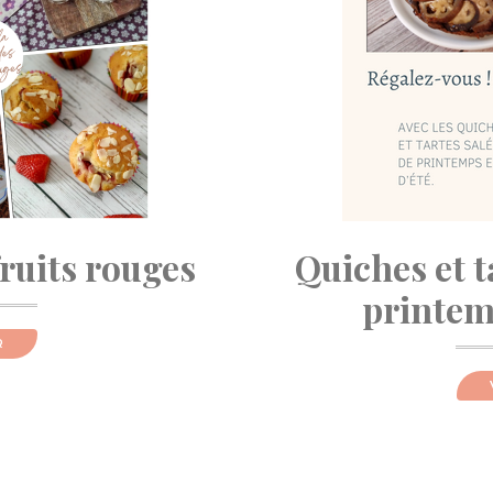
fruits rouges
Quiches et t
printemp
R