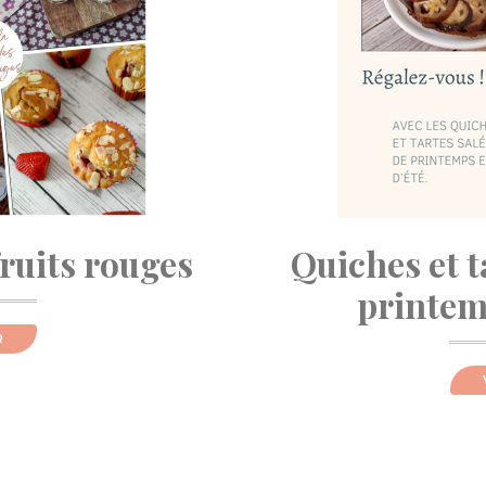
fruits rouges
Quiches et t
printemp
R