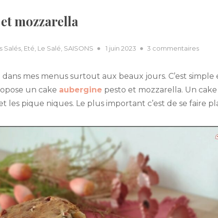
 et mozzarella
Posted
sur
 Salés
,
Eté
,
Le Salé
,
SAISONS
1 juin 2023
3 commentaires
on
cake
auber
dans mes menus surtout aux beaux jours. C’est simple e
pesto
propose un cake
aubergine
pesto et mozzarella. Un cake
et
et les pique niques. Le plus important c’est de se faire plai
mozza