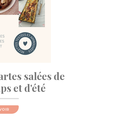
artes salées de
s et d'été
VOIR