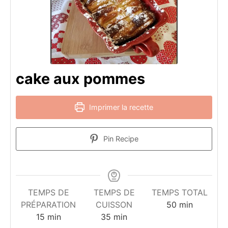
cake aux pommes
Imprimer la recette
Pin Recipe
TEMPS DE
TEMPS DE
TEMPS TOTAL
minutes
PRÉPARATION
CUISSON
50
min
minutes
minutes
15
min
35
min