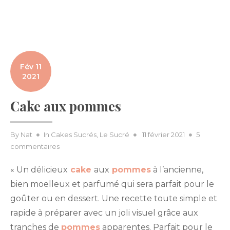
Fév 11
2021
Cake aux pommes
Posted
By
Nat
In
Cakes Sucrés
,
Le Sucré
11 février 2021
5
sur
on
commentaires
Cake
« Un délicieux
cake
aux
pommes
à l’ancienne,
aux
pommes
bien moelleux et parfumé qui sera parfait pour le
goûter ou en dessert. Une recette toute simple et
rapide à préparer avec un joli visuel grâce aux
tranches de
pommes
apparentes. Parfait pour le