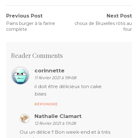
Navigation
Previous Post
Next Post
Previous
Next
Pains burger à la farine
choux de Bruxelles rôtis au
de
post:
post:
complète
four
l’article
Reader Comments
corinnette
11 février 2021 à 19h58
il doit être délicieux ton cake
bises
RÉPONDRE
Nathalie Clamart
12 février 2021 à 11h28
Oui un délice !! Bon week-end et à très