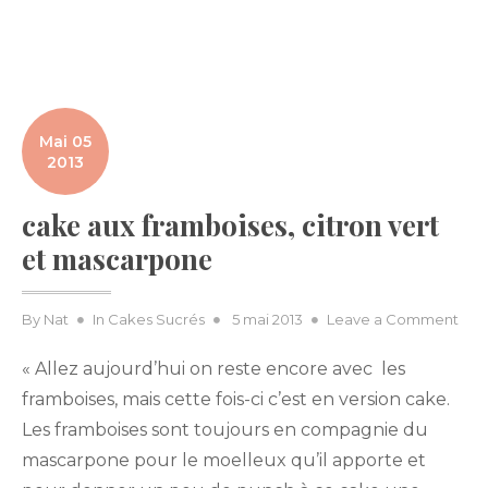
Mai 05
2013
cake aux framboises, citron vert
et mascarpone
Posted
on
By
Nat
In
Cakes Sucrés
5 mai 2013
Leave a Comment
on
cak
« Allez aujourd’hui on reste encore avec les
aux
fram
framboises, mais cette fois-ci c’est en version cake.
citr
Les framboises sont toujours en compagnie du
vert
mascarpone pour le moelleux qu’il apporte et
et