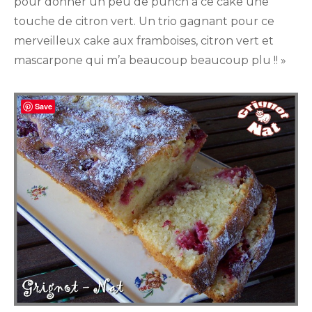
pour donner un peu de punch à ce cake une
mas
touche de citron vert. Un trio gagnant pour ce
merveilleux cake aux framboises, citron vert et
mascarpone qui m’a beaucoup beaucoup plu !! »
Save