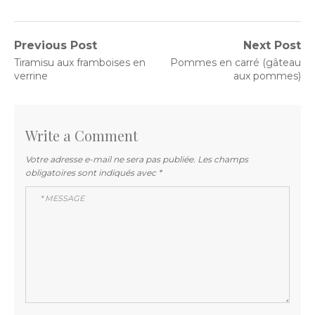
Navigation
Previous Post
Next Post
Previous
Next
Tiramisu aux framboises en
Pommes en carré (gâteau
de
post:
post:
verrine
aux pommes)
l’article
Write a Comment
Votre adresse e-mail ne sera pas publiée.
Les champs
obligatoires sont indiqués avec
*