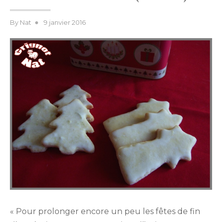
Posted
By
Nat
9 janvier 2016
on
« Pour prolonger encore un peu les fêtes de fin