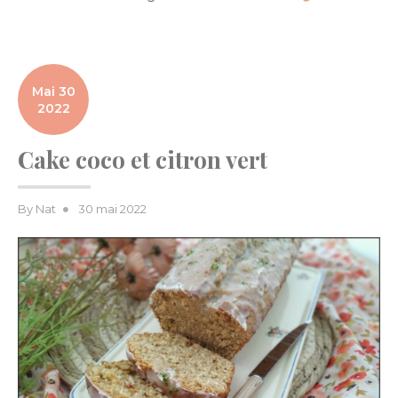
Mai 30
2022
Cake coco et citron vert
Posted
By
Nat
30 mai 2022
on