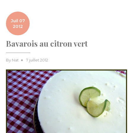
Juil 07
2012
Bavarois au citron vert
Posted
By
Nat
7 juillet 2012
on