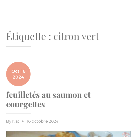
Étiquette :
citron vert
Oct 16
2024
feuilletés au saumon et
courgettes
Posted
By
Nat
16 octobre 2024
on