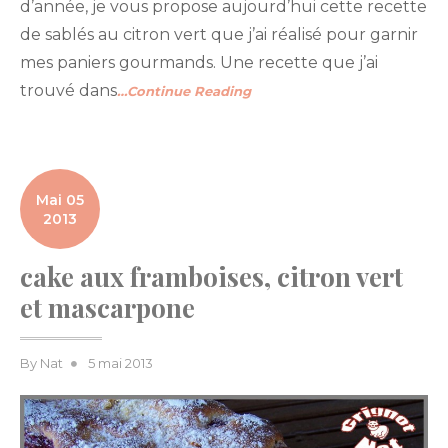
d’année, je vous propose aujourd’hui cette recette
de sablés au citron vert que j’ai réalisé pour garnir
mes paniers gourmands. Une recette que j’ai
trouvé dans
…Continue Reading
Mai 05
2013
cake aux framboises, citron vert
et mascarpone
Posted
By
Nat
5 mai 2013
on