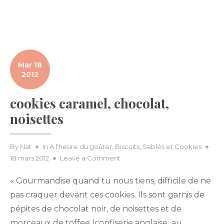
Mar 18
2012
cookies caramel, chocolat,
noisettes
Pos
By
Nat
In
A l'heure du goûter
,
Biscuits, Sablés et Cookies
on
on
18 mars 2012
Leave a Comment
cookies
« Gourmandise quand tu nous tiens, difficile de ne
caramel,
chocolat,
pas craquer devant ces cookies. Ils sont garnis de
noisettes
pépites de chocolat noir, de noisettes et de
morceaux de toffee (confiserie anglaise au