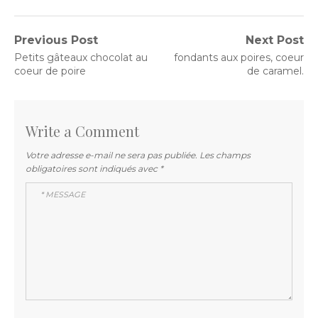
Navigation
Previous Post
Next Post
Previous
Next
Petits gâteaux chocolat au
fondants aux poires, coeur
de
post:
post:
coeur de poire
de caramel.
l’article
Write a Comment
Votre adresse e-mail ne sera pas publiée.
Les champs
obligatoires sont indiqués avec
*