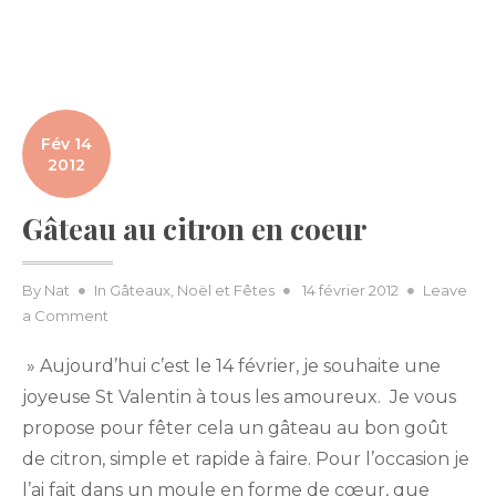
Fév 14
2012
Gâteau au citron en coeur
Posted
By
Nat
In
Gâteaux
,
Noël et Fêtes
14 février 2012
Leave
on
on
a Comment
Gâteau
» Aujourd’hui c’est le 14 février, je souhaite une
au
citron
joyeuse St Valentin à tous les amoureux. Je vous
en
propose pour fêter cela un gâteau au bon goût
coeur
de citron, simple et rapide à faire. Pour l’occasion je
l’ai fait dans un moule en forme de cœur, que