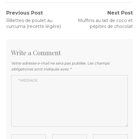
Navigation
Previous Post
Next Post
Previous
Next
Rillettes de poulet au
Muffins au lait de coco et
de
post:
post:
curcuma (recette légère)
pépites de chocolat
l’article
Write a Comment
Votre adresse e-mail ne sera pas publiée.
Les champs
obligatoires sont indiqués avec
*