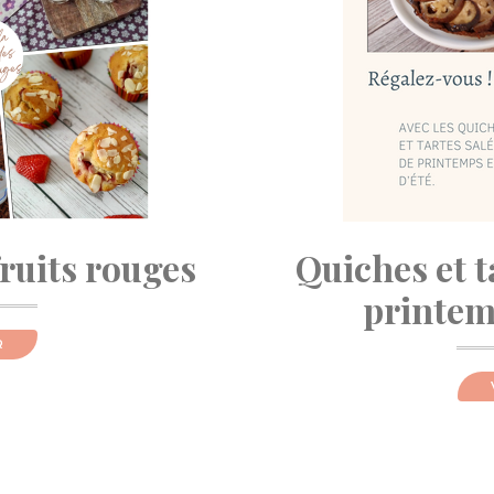
fruits rouges
Quiches et t
printemp
R