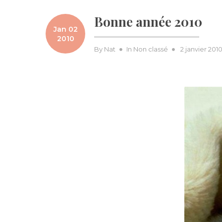
Bonne année 2010
Jan 02
2010
Posted
By
Nat
In
Non classé
2 janvier 201
on