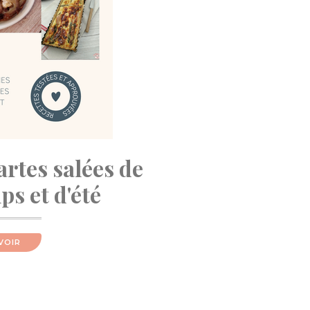
artes salées de
s et d'été
VOIR