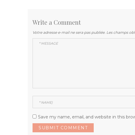
de
post:
l’article
Write a Comment
Votre adresse e-mail ne sera pas publiée.
Les champs obli
Save my name, email, and website in this bro