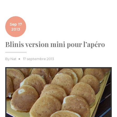
Sep 17
2013
Blinis version mini pour l’apéro
Posted
By
Nat
17 septembre 2013
on