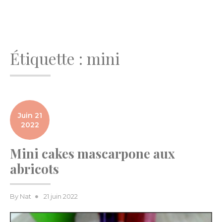
Étiquette :
mini
Juin 21
2022
Mini cakes mascarpone aux
abricots
Posted
By
Nat
21 juin 2022
on