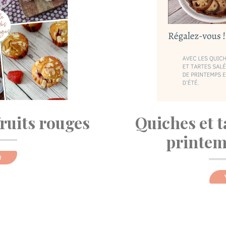
fruits rouges
Quiches et t
printemp
R