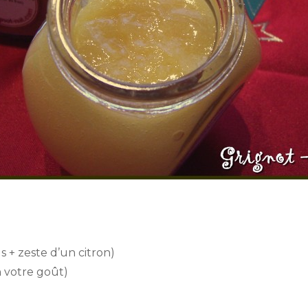
s + zeste d’un citron)
 votre goût)