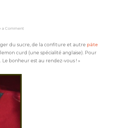
on
e a Comment
Lemon
curd
nger du sucre, de la confiture et autre
pâte
léger
emon curd (une spécialité anglaise). Pour
(sans
. Le bonheur est au rendez-vous ! »
beurre)