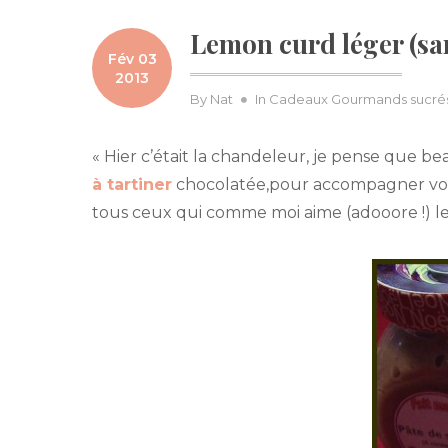
Lemon curd léger (sa
Fév 03
2013
By
Nat
In
Cadeaux Gourmands sucré
« Hier c’était la chandeleur, je pense que b
à tartiner
chocolatée,pour accompagner vos c
tous ceux qui comme moi aime (adooore !) le 