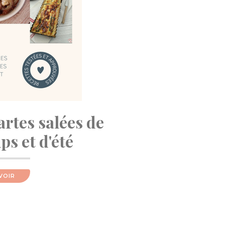
artes salées de
s et d'été
VOIR