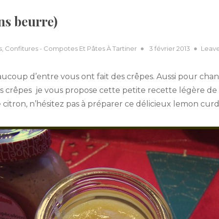
ns beurre)
Posted
s
,
Confitures - Compotes Et Pâtes À Tartiner
3 février 2013
Leav
on
eaucoup d’entre vous ont fait des crêpes. Aussi pour cha
rêpes je vous propose cette petite recette légère de l
citron, n’hésitez pas à préparer ce délicieux lemon curd