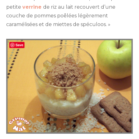
petite
verrine
de riz au lait recouvert d’une
couche de pommes poêlées légèrement
caramélisées et de miettes de spéculoos. »
Save