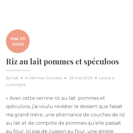
Mai 29
2009
Riz au lait pommes et spéculoos
Posted
By
Nat
In
Verrines Sucrées
29 mai 2009
Leave a
on
on
Comment
Riz
« Avec cette verrine riz au lait pommes et
au
lait
spéculoos, j’ai voulu revisiter le dessert que faisait
pommes
ma grand mère, une alternance de couches de riz
et
au lait et de compote de pommes qu’elle passait
spéculoos
au four. Ici pas de cuisson au four, une simple