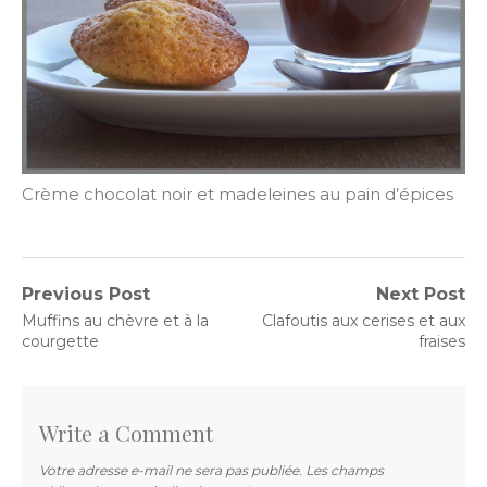
Crème chocolat noir et madeleines au pain d’épices
Navigation
Previous Post
Next Post
Previous
Next
Muffins au chèvre et à la
Clafoutis aux cerises et aux
de
post:
post:
courgette
fraises
l’article
Write a Comment
Votre adresse e-mail ne sera pas publiée.
Les champs