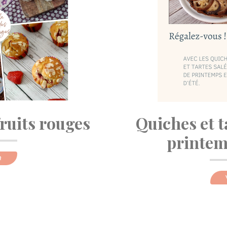
fruits rouges
Quiches et t
printemp
R