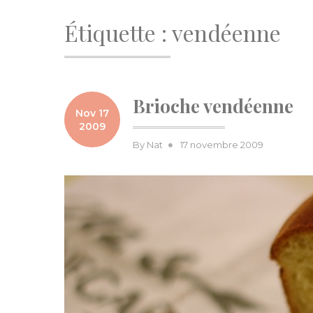
Étiquette :
vendéenne
Brioche vendéenne
Nov 17
2009
Posted
By
Nat
17 novembre 2009
on