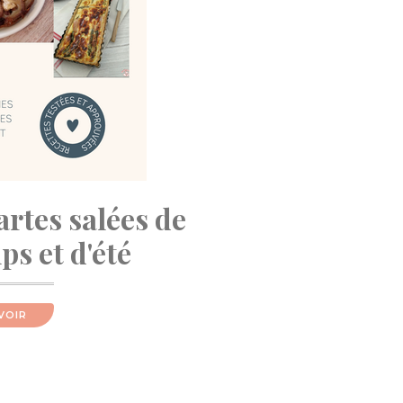
artes salées de
s et d'été
VOIR