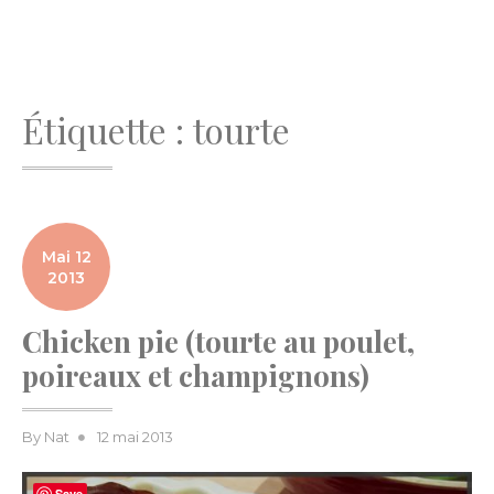
Étiquette :
tourte
Mai 12
2013
Chicken pie (tourte au poulet,
poireaux et champignons)
Posted
By
Nat
12 mai 2013
on
Save