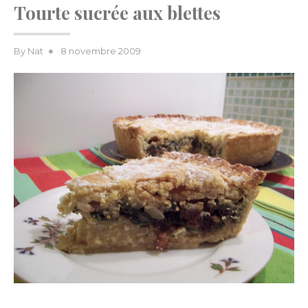
Tourte sucrée aux blettes
Posted
By
Nat
8 novembre 2009
on