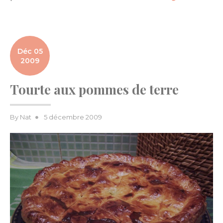
Déc 05
2009
Tourte aux pommes de terre
Posted
By
Nat
5 décembre 2009
on