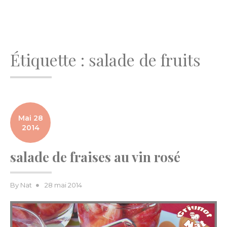
Étiquette :
salade de fruits
Mai 28
2014
salade de fraises au vin rosé
Posted
By
Nat
28 mai 2014
on