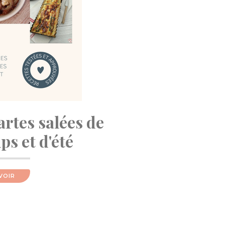
artes salées de
s et d'été
VOIR