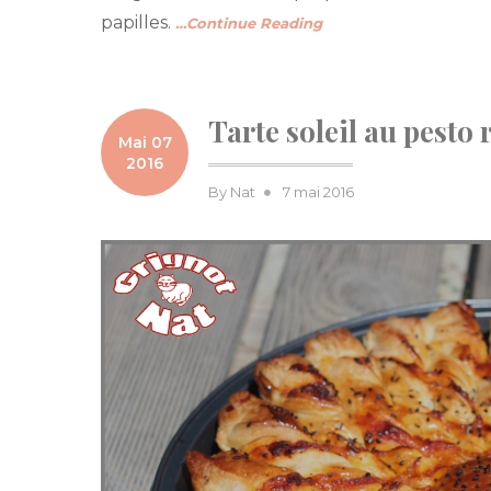
papilles.
…Continue Reading
Tarte soleil au pesto
Mai 07
2016
Posted
By
Nat
7 mai 2016
on