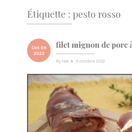
Étiquette :
pesto rosso
filet mignon de porc à
Oct 09
2022
Posted
By
Nat
9 octobre 2022
on