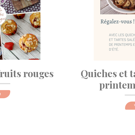
fruits rouges
Quiches et t
printemp
R