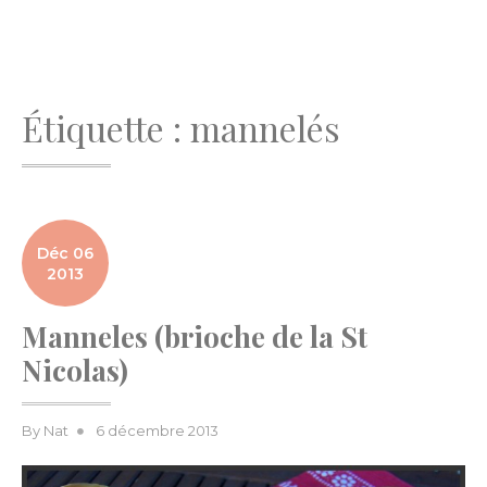
Étiquette :
mannelés
Déc 06
2013
Manneles (brioche de la St
Nicolas)
Posted
By
Nat
6 décembre 2013
on