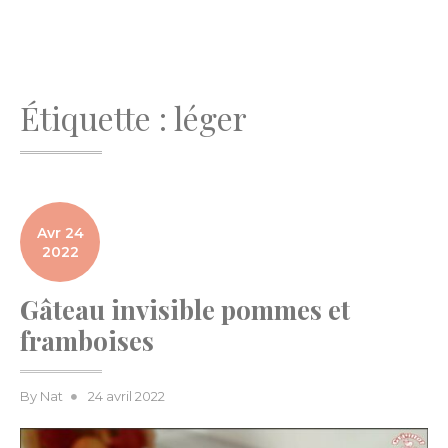
Étiquette :
léger
Avr 24
2022
Gâteau invisible pommes et
framboises
Posted
By
Nat
24 avril 2022
on