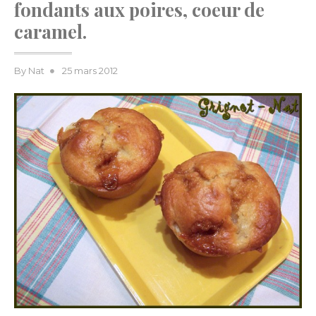
fondants aux poires, coeur de
caramel.
Posted
By
Nat
25 mars 2012
on