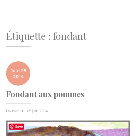
Étiquette :
fondant
Juin 25
2014
Fondant aux pommes
Posted
By
Nat
25 juin 2014
on
Save