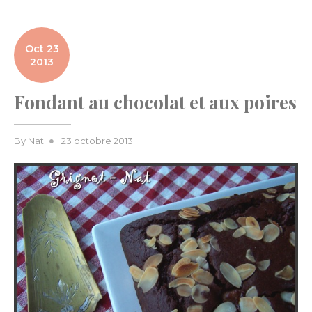
Oct 23
2013
Fondant au chocolat et aux poires
Posted
By
Nat
23 octobre 2013
on